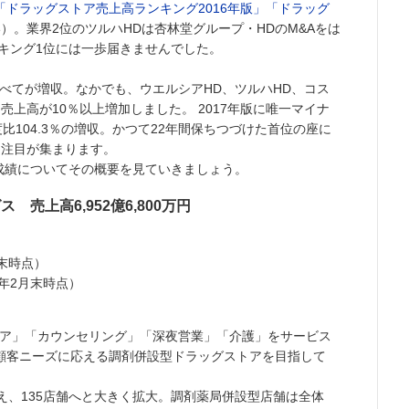
「ドラッグストア売上高ランキング2016年版」
「ドラッグ
）。業界2位のツルハHDは杏林堂グループ・HDのM&Aをは
キング1位には一歩届きませんでした。
べてが増収。なかでも、ウエルシアHD、ツルハHD、コス
売上高が10％以上増加しました。 2017年版に唯一マイナ
104.3％の増収。かつて22年間保ちつづけた首位の座に
に注目が集まります。
成績についてその概要を見ていきましょう。
売上高6,952億6,800万円
月末時点）
8年2月末時点）
トア」「カウンセリング」「深夜営業」「介護」をサービス
顧客ニーズに応える調剤併設型ドラッグストアを目指して
を超え、135店舗へと大きく拡大。調剤薬局併設型店舗は全体