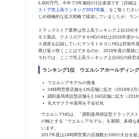
6,800万円。今年で3年連続の1位達成です（詳細は
ストア売上高ランキング2017年版」
をご覧ください
じめ積極的な拡大戦略で猛追していましたが、ラン
ドラッグストア業界は売上高ランキング上位10社す
モス薬品、クスリのアオキHDの4社は2016年度から
ス成長を記録していたマツモトキヨシHDは対前年度比
再び返り咲くことはできるのか、2018年度の業績
それでは、ここで売上高ランキング上位5社の経営
ランキング1位 ウエルシアホールディングス 
ウエルシアモデルの推進
24時間営業店舗を135店舗に拡大（2018年2
調剤薬局併設型店舗を1,160店舗に拡大（201
丸大サクラヰ薬局を子会社化
ウエルシアHDは、「調剤薬局併設型ドラッグス
の軸とする「ウエルシアモデル」を展開。多様な
います。
2017年度は24時間営業の店舗数が100の大台