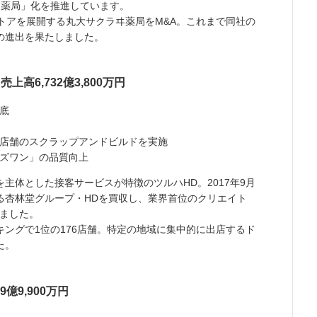
け薬局」化を推進しています。
ストアを展開する丸大サクラヰ薬局をM&A。これまで同社の
の進出を果たしました。
高6,732億3,800万円
底
店舗のスクラップアンドビルドを実施
ズワン」の品質向上
主体とした接客サービスが特徴のツルハHD。2017年9月
る杏林堂グループ・HDを買収し、業界首位のクリエイト
めました。
ングで1位の176店舗。特定の地域に集中的に出店するド
た。
億9,900万円