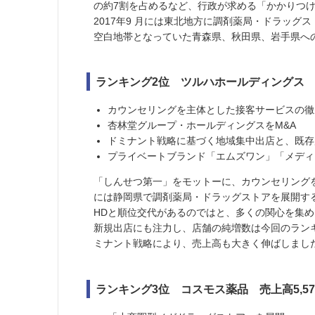
の約7割を占めるなど、行政が求める「かかりつ
2017年9 月には東北地方に調剤薬局・ドラッグ
空白地帯となっていた青森県、秋田県、岩手県へ
ランキング2位 ツルハホールディングス 売上
カウンセリングを主体とした接客サービスの徹
杏林堂グループ・ホールディングスをM&A
ドミナント戦略に基づく地域集中出店と、既存
プライベートブランド「エムズワン」「メディ
「しんせつ第一」をモットーに、カウンセリングを
には静岡県で調剤薬局・ドラッグストアを展開す
HDと順位交代があるのではと、多くの関心を集
新規出店にも注力し、店舗の純増数は今回のランキ
ミナント戦略により、売上高も大きく伸ばしまし
ランキング3位 コスモス薬品 売上高5,579