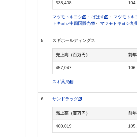
538,408
104.
マツモトキヨシ
・
ぱぱす
・
マツモトキ
トキヨシ中四国販売
・
マツモトキヨシ九
5
スギホールディングス
売上高（百万円）
前年
457,047
106.
スギ薬局
6
サンドラッグ
売上高（百万円）
前年
400,019
105.