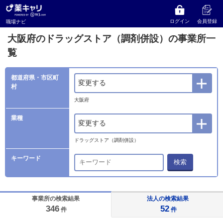
薬キャリ 職場ナビ
事業所検索
大阪府
ドラッグストア（調剤併設）の事業所一覧
ログイン
会員登録
職場ナビ
大阪府のドラッグストア（調剤併設）の事業所一
覧
都道府県・市区町
変更する
村
大阪府
業種
変更する
ドラッグストア（調剤併設）
キーワード
検索
事業所の検索結果
法人の検索結果
346
52
件
件