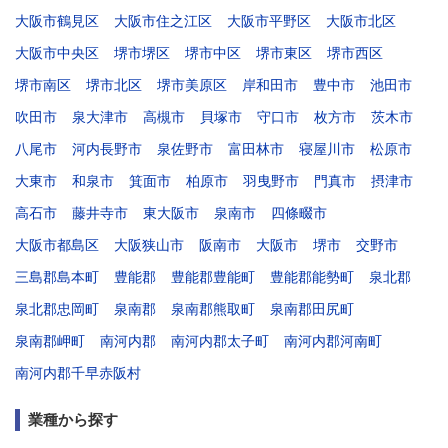
大阪市鶴見区
大阪市住之江区
大阪市平野区
大阪市北区
大阪市中央区
堺市堺区
堺市中区
堺市東区
堺市西区
堺市南区
堺市北区
堺市美原区
岸和田市
豊中市
池田市
吹田市
泉大津市
高槻市
貝塚市
守口市
枚方市
茨木市
八尾市
河内長野市
泉佐野市
富田林市
寝屋川市
松原市
大東市
和泉市
箕面市
柏原市
羽曳野市
門真市
摂津市
高石市
藤井寺市
東大阪市
泉南市
四條畷市
大阪市都島区
大阪狭山市
阪南市
大阪市
堺市
交野市
三島郡島本町
豊能郡
豊能郡豊能町
豊能郡能勢町
泉北郡
泉北郡忠岡町
泉南郡
泉南郡熊取町
泉南郡田尻町
泉南郡岬町
南河内郡
南河内郡太子町
南河内郡河南町
南河内郡千早赤阪村
業種から探す