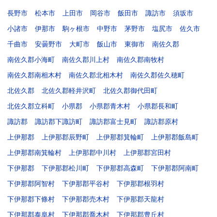
長野市
松本市
上田市
岡谷市
飯田市
諏訪市
須坂市
小諸市
伊那市
駒ヶ根市
中野市
茅野市
塩尻市
佐久市
千曲市
安曇野市
大町市
飯山市
東御市
南佐久郡
南佐久郡小海町
南佐久郡川上村
南佐久郡南牧村
南佐久郡南相木村
南佐久郡北相木村
南佐久郡佐久穂町
北佐久郡
北佐久郡軽井沢町
北佐久郡御代田町
北佐久郡立科町
小県郡
小県郡青木村
小県郡長和町
諏訪郡
諏訪郡下諏訪町
諏訪郡富士見町
諏訪郡原村
上伊那郡
上伊那郡辰野町
上伊那郡箕輪町
上伊那郡飯島町
上伊那郡南箕輪村
上伊那郡中川村
上伊那郡宮田村
下伊那郡
下伊那郡松川町
下伊那郡高森町
下伊那郡阿南町
下伊那郡阿智村
下伊那郡平谷村
下伊那郡根羽村
下伊那郡下條村
下伊那郡売木村
下伊那郡天龍村
下伊那郡泰阜村
下伊那郡喬木村
下伊那郡豊丘村