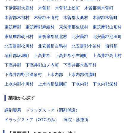
下伊那郡大鹿村
木曽郡
木曽郡上松町
木曽郡南木曽町
木曽郡木祖村
木曽郡王滝村
木曽郡大桑村
木曽郡木曽町
東筑摩郡
東筑摩郡麻績村
東筑摩郡生坂村
東筑摩郡山形村
東筑摩郡朝日村
東筑摩郡筑北村
北安曇郡
北安曇郡池田町
北安曇郡松川村
北安曇郡白馬村
北安曇郡小谷村
埴科郡
埴科郡坂城町
上高井郡
上高井郡小布施町
上高井郡高山村
下高井郡
下高井郡山ノ内町
下高井郡木島平村
下高井郡野沢温泉村
上水内郡
上水内郡信濃町
上水内郡小川村
上水内郡飯綱町
下水内郡
下水内郡栄村
業種から探す
調剤薬局
ドラッグストア（調剤併設）
ドラッグストア（OTCのみ）
病院・診療所