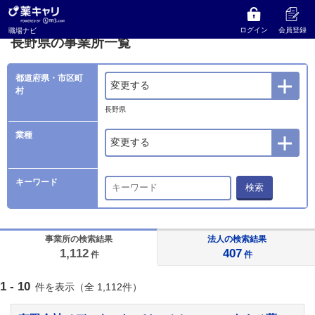
薬キャリ 職場ナビ
事業所検索
長野県の事業所一覧
ログイン
会員登録
職場ナビ
長野県の事業所一覧
都道府県・市区町
変更する
村
長野県
業種
変更する
キーワード
検索
事業所の検索結果
法人の検索結果
1,112
407
件
件
1 - 10
件を表示（全 1,112件）