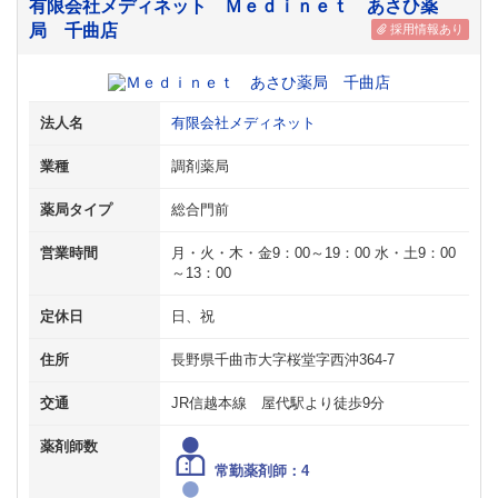
有限会社メディネット Ｍｅｄｉｎｅｔ あさひ薬
局 千曲店
採用情報あり
法人名
有限会社メディネット
業種
調剤薬局
薬局タイプ
総合門前
営業時間
月・火・木・金9：00～19：00 水・土9：00
～13：00
定休日
日、祝
住所
長野県千曲市大字桜堂字西沖364-7
交通
JR信越本線 屋代駅より徒歩9分
薬剤師数
常勤薬剤師：4