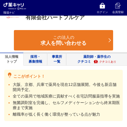
薬キャリ 職場ナビ
兵庫県
川西市
有限会社ハートフルケア
ログイン
会員登録
職場ナビ
有限会社ハートフルケア
この法人の
求人を問い合わせる
法人情報
採用・
事業所
薬剤師・薬学生の
トップ
募集情報
一覧
クチコミ
クチコミあり
ここがポイント！
大阪、京都、兵庫で薬局を現在12店舗展開。今後も新店舗
開局予定。
全ての薬局で地域医療に貢献すべく在宅訪問服薬指導を実施
無菌調剤室を完備し、セルフメディケーションから終末期医
療まで実施
離職率が低く長く働く環境が整っている点が魅力