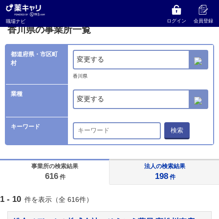
薬キャリ 職場ナビ
事業所検索
香川県の事業所一覧
ログイン
会員登録
職場ナビ
香川県の事業所一覧
都道府県・市区町
変更する
村
香川県
業種
変更する
キーワード
検索
事業所の検索結果
法人の検索結果
616
198
件
件
1 - 10
件を表示（全 616件）