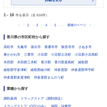
詳細を見る
1 - 10
件を表示（全 616件）
…
最後のページ
〉
1
2
3
4
5
香川県の市区町村から探す
高松市
丸亀市
坂出市
善通寺市
観音寺市
さぬき市
東かがわ市
三豊市
小豆郡
小豆郡土庄町
小豆郡小豆島町
木田郡
木田郡三木町
香川郡
香川郡直島町
綾歌郡
綾歌郡宇多津町
綾歌郡綾川町
仲多度郡
仲多度郡琴平町
仲多度郡多度津町
仲多度郡まんのう町
業種から探す
調剤薬局
ドラッグストア（調剤併設）
ドラッグストア（OTCのみ）
病院・診療所