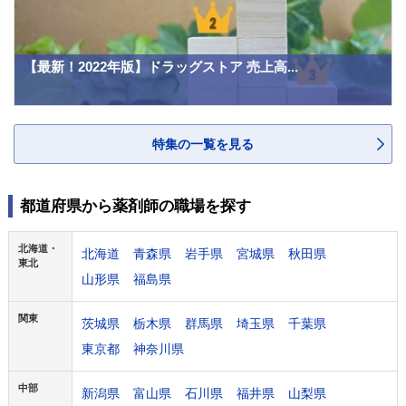
【最新！2022年版】ドラッグストア 売上高...
特集の一覧を見る
都道府県から薬剤師の職場を探す
北海道・
北海道
青森県
岩手県
宮城県
秋田県
東北
山形県
福島県
関東
茨城県
栃木県
群馬県
埼玉県
千葉県
東京都
神奈川県
中部
新潟県
富山県
石川県
福井県
山梨県