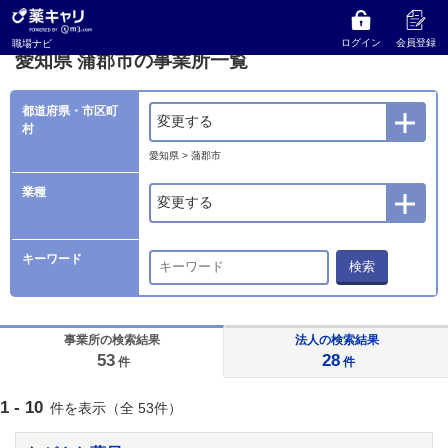
薬キャリ 職場ナビ
事業所検索
愛知県
蒲郡市の事業所一覧
ログイン
会員登録
職場ナビ
愛知県 蒲郡市の事業所一覧
都道府県・市区町
変更する
村
愛知県 > 蒲郡市
業種
変更する
キーワード
検索
事業所の検索結果
法人の検索結果
53
28
件
件
1 - 10
件を表示（全 53件）