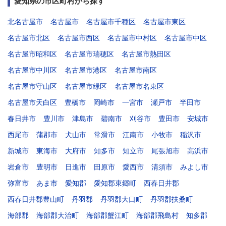
愛知県の市区町村から探す
北名古屋市
名古屋市
名古屋市千種区
名古屋市東区
名古屋市北区
名古屋市西区
名古屋市中村区
名古屋市中区
名古屋市昭和区
名古屋市瑞穂区
名古屋市熱田区
名古屋市中川区
名古屋市港区
名古屋市南区
名古屋市守山区
名古屋市緑区
名古屋市名東区
名古屋市天白区
豊橋市
岡崎市
一宮市
瀬戸市
半田市
春日井市
豊川市
津島市
碧南市
刈谷市
豊田市
安城市
西尾市
蒲郡市
犬山市
常滑市
江南市
小牧市
稲沢市
新城市
東海市
大府市
知多市
知立市
尾張旭市
高浜市
岩倉市
豊明市
日進市
田原市
愛西市
清須市
みよし市
弥富市
あま市
愛知郡
愛知郡東郷町
西春日井郡
西春日井郡豊山町
丹羽郡
丹羽郡大口町
丹羽郡扶桑町
海部郡
海部郡大治町
海部郡蟹江町
海部郡飛島村
知多郡