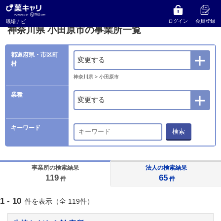
薬キャリ 職場ナビ
事業所検索
神奈川県
小田原市の事業所一覧
ログイン
会員登録
職場ナビ
神奈川県 小田原市の事業所一覧
都道府県・市区町
変更する
村
神奈川県 > 小田原市
業種
変更する
キーワード
検索
事業所の検索結果
法人の検索結果
119
65
件
件
1 - 10
件を表示（全 119件）