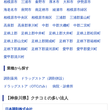
相模原市
三浦市
秦野市
厚木市
大和市
伊勢原市
海老名市
座間市
南足柄市
綾瀬市
相模原市緑区
相模原市中央区
相模原市南区
三浦郡
三浦郡葉山町
高座郡
高座郡寒川町
中郡
中郡大磯町
中郡二宮町
足柄上郡
足柄上郡中井町
足柄上郡大井町
足柄上郡松田町
足柄上郡山北町
足柄上郡開成町
足柄下郡
足柄下郡箱根町
足柄下郡真鶴町
足柄下郡湯河原町
愛甲郡
愛甲郡愛川町
愛甲郡清川村
業種から探す
調剤薬局
ドラッグストア（調剤併設）
ドラッグストア（OTCのみ）
病院・診療所
【神奈川県】クチコミの多い法人
日本調剤株式会社