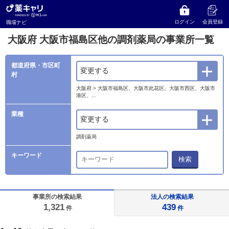
薬キャリ 職場ナビ
事業所検索
大阪府
大阪市福島区他の調剤薬局の事業所一覧
ログイン
会員登録
職場ナビ
大阪府 大阪市福島区他の調剤薬局の事業所一覧
都道府県・市区町
変更する
村
大阪府 > 大阪市福島区、大阪市此花区、大阪市西区、大阪市
港区、...
業種
変更する
調剤薬局
キーワード
検索
事業所の検索結果
法人の検索結果
1,321
439
件
件