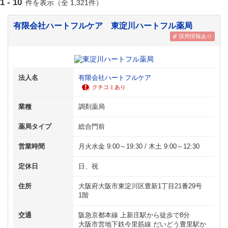
1 - 10
件を表示（全 1,321件）
有限会社ハートフルケア 東淀川ハートフル薬局
採用情報あり
法人名
有限会社ハートフルケア
クチコミあり
業種
調剤薬局
薬局タイプ
総合門前
営業時間
月火水金 9:00～19:30 / 木土 9:00～12:30
定休日
日、祝
住所
大阪府大阪市東淀川区豊新1丁目21番29号
1階
交通
阪急京都本線 上新庄駅から徒歩で8分
大阪市営地下鉄今里筋線 だいどう豊里駅か