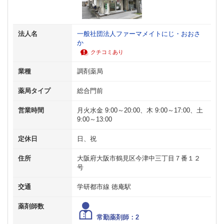
法人名
一般社団法人ファーマメイトにじ・おおさ
か
クチコミあり
業種
調剤薬局
薬局タイプ
総合門前
営業時間
月火水金 9:00～20:00、木 9:00～17:00、土
9:00～13:00
定休日
日、祝
住所
大阪府大阪市鶴見区今津中三丁目７番１２
号
交通
学研都市線 徳庵駅
薬剤師数
常勤薬剤師：2