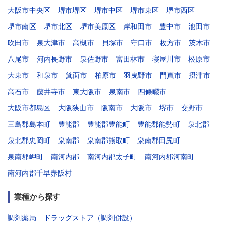
大阪市中央区
堺市堺区
堺市中区
堺市東区
堺市西区
堺市南区
堺市北区
堺市美原区
岸和田市
豊中市
池田市
吹田市
泉大津市
高槻市
貝塚市
守口市
枚方市
茨木市
八尾市
河内長野市
泉佐野市
富田林市
寝屋川市
松原市
大東市
和泉市
箕面市
柏原市
羽曳野市
門真市
摂津市
高石市
藤井寺市
東大阪市
泉南市
四條畷市
大阪市都島区
大阪狭山市
阪南市
大阪市
堺市
交野市
三島郡島本町
豊能郡
豊能郡豊能町
豊能郡能勢町
泉北郡
泉北郡忠岡町
泉南郡
泉南郡熊取町
泉南郡田尻町
泉南郡岬町
南河内郡
南河内郡太子町
南河内郡河南町
南河内郡千早赤阪村
業種から探す
調剤薬局
ドラッグストア（調剤併設）