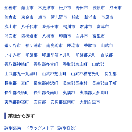
船橋市
館山市
木更津市
松戸市
野田市
茂原市
成田市
佐倉市
東金市
旭市
習志野市
柏市
勝浦市
市原市
流山市
八千代市
我孫子市
鴨川市
君津市
富津市
浦安市
四街道市
八街市
印西市
白井市
富里市
鎌ケ谷市
袖ケ浦市
南房総市
匝瑳市
香取市
山武市
いすみ市
印旛郡
印旛郡酒々井町
印旛郡栄町
香取郡
香取郡神崎町
香取郡多古町
香取郡東庄町
山武郡
山武郡九十九里町
山武郡芝山町
山武郡横芝光町
長生郡
長生郡一宮町
長生郡睦沢町
長生郡長生村
長生郡白子町
長生郡長柄町
長生郡長南町
夷隅郡
夷隅郡大多喜町
夷隅郡御宿町
安房郡
安房郡鋸南町
大網白里市
業種から探す
調剤薬局
ドラッグストア（調剤併設）