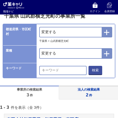
薬キャリ 職場ナビ
事業所検索
千葉県
山武郡横芝光町の事業所一覧
ログイン
会員登録
職場ナビ
千葉県 山武郡横芝光町の事業所一覧
都道府県・市区町
変更する
村
千葉県 > 山武郡横芝光町
業種
変更する
キーワード
検索
事業所の検索結果
法人の検索結果
3
2
件
件
1 - 3
件を表示（全 3件）