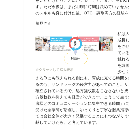
をいただけたり、とにかく楽しくて。また、そのO
す。ただ今後は、まだ明確に時期は決めていません
のスキルも身に付けた後、OTC・調剤両方の経験
勝見さん
私は
成長
をさ
てい
触れ
を調
※クリックして拡大表示
少な
える側にも教えられる側にも、育成に充てる時間を
るのも、サンドラッグの経営力があってのこと。サ
確立されているので、処方箋枚数をこなさないと成
方箋枚数を抑えても経営ができます。こうして生ま
者様とのコミュニケーションに集中できる時間」に
受けた薬剤師が活躍し、ゆっくりと丁寧な服薬指導
ては会社全体が大きく発展することにもつながりま
献していけたら、と考えています。