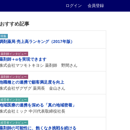
ログイン
会員登録
おすすめ記事
特集
調剤薬局 売上高ランキング（2017年版）
薬剤師インタビュー
薬剤師＋αを実現できます
株式会社マツモトキヨシ 薬剤師 野間さん
薬剤師インタビュー
他職種との連携で顧客満足度を向上
株式会社ザグザグ 薬局長 金山さん
経営者インタビュー
地域医療の連携を深める「真の地域密着」
株式会社ミック 中川代表取締役社長
経営者インタビュー
薬剤師の可能性に、飽くなき挑戦を続ける