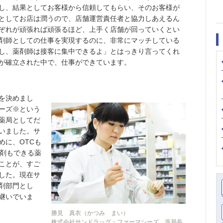
し、結果としてお客様から信頼してもらい、そのお客様が
としてお店は潤うので、店舗運営責任者と協力しあえるん
ぞれが頑張れば頑張るほど、上手く店舗が回っていくとい
剤師としての仕事を実現するのに、非常にマッチしている
し、薬剤師は接客に集中できるよ」とはっきり言ってくれ
が確立された中で、仕事ができています。
を決めまし
ーズ※という
薬局としてだ
いました。サ
めに、OTCも
調剤もできる薬
ことが、すご
した。現在サ
剤部門とし
継いでいま
勝見 真衣（かつみ まい）
株式会社サンドラッグ・ファーマシーズ 薬局長