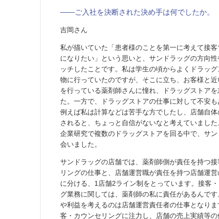
――ご入社を決断された決め手は何でしたか。
吉岡さん
私が描いていた「患者様のことを第一に考えて接客
になりたい」という思いと、サンドラッグの方向性
ッチしたことです。私は学生の頃からよくドラッグ
物に行っていたのですが、そこに立ち、お客様と近
を行っている薬剤師さんに憧れ、ドラッグストアを
た。一方で、ドラッグストアの仕事に対して不安も
例えば私は計算などは苦手な方でしたし、店舗自体
されると、ちょっと自信がないなと考えていました
企業研究で複数のドラッグストアを回る中で、サン
会いました。
サンドラッグの店舗では、薬剤師側が責任を持つ接
リングの仕事と、店舗運営職が責任を持つ店舗運営
に分ける、1店舗2ライン制をとっています。接客
グ業務に関しては、薬剤師の私に責任があるんです
や利益を考えるのは店舗運営責任者の仕事となりま
客・カウンセリングに注力し、店舗の売上実績等の