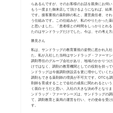
らあるんですが、そのお客様のお話を親身にお伺い
もう一度また御来店して頂けるようになれば、結果
です。接客重視の薬剤師の私と、運営責任者、それ
う仕組みです。この仕組みが、私のやりたかった薬
と思いました。「患者様との時間をしっかりとれる
たのはサンドラッグだけでした。今は、その考え方
勝見さん
私は、サンドラッグの教育重視の姿勢に惹かれ入社
た。私が入社した当時はサンドラッグ・ファーマシ
調剤専任のグループ会社があり、地域のかかりつけ
けではなく、調剤の教育機関としての役割を担って
ンドラッグは今後調剤併設店を更に増やしていくた
調剤もできる薬剤師の増員が不可欠です。OTCも
剤師を育成することで会社の成長に関われるという
く面白そうだと思い、入社の大きな決め手となりま
ンドラッグ・ファーマシーズは、サンドラッグの調
て、調剤教育と薬局の運営を行い、その使命を受け
す。