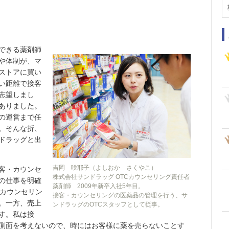
できる薬剤師
や体制が、マ
ストアに買い
い距離で接客
志望しまし
ありました。
の運営まで任
。そんな折、
ドラッグと出
吉岡 咲耶子（よしおか さくやこ）
客・カウンセ
株式会社サンドラッグ OTCカウンセリング責任者
の仕事を明確
薬剤師 2009年新卒入社5年目。
・カウンセリン
接客・カウンセリングの医薬品の管理を行う、サ
。一方、売上
ンドラッグのOTCスタッフとして従事。
す。私は接
側面を考えないので、時にはお客様に薬を売らないことす