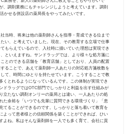
TC業務を、新人の薬剤師さんに教えることもやりがいで
が、調剤業務にもチャレンジしようと考えています。調剤
を活かせる併設店の薬局長をやってみたいです。
入社当時、将来は他の薬剤師さんを指導・育成できる位まで
したい、と考えていました。現在、その教育する立場で仕事
せてもらえているので、入社時に描いていた理想は実現でき
る、といえますね。サンドラッグでは、より様々な処方箋に
ることのできる店舗を「教育店舗」としており、人員の配置
整することで、あえて薬剤師一人あたりの対応処方箋枚数を
くして、時間にゆとりを持たせています。こうすることで教
多くとれるようになっているんです。この体制が実現でき
ンドラッグではOTC部門でしっかりと利益を出す仕組みが
り立たない調剤オンリーの薬局とは違い、一人あたりの処
れた余裕を「いつでも先輩に質問できる環境づくり」「患
充てることができるのです。しっかりと落ち着いて教育を
によって患者様との信頼関係を築くことができれば、ひい
すよね。私はそんな薬剤師を一人でも多く育て、会社に貢