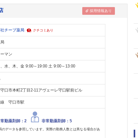
店
採用情報あり
会社チープ薬局
クチコミあり
薬局
ツーマン
水、木、金 9:00～19:00 土 9:00～13:00
祝
守口市本町2丁目2-11アヴェーレ守口駅前ビル
本線 守口市駅
常勤薬剤師：2
非常勤薬剤師：5
局のデータを参照しています。実際の勤務人数とは異なる場合があ
。