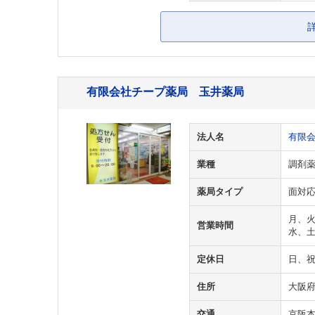
有限会社チープ薬局 玉井薬局
法人名
有限
業種
調剤
薬局タイプ
面対
月、火、
営業時間
水、土 
定休日
日、
住所
大阪府
交通
京阪