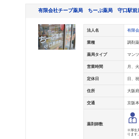
有限会社チープ薬局 ちーぷ薬局 守口駅前
法人名
有限
業種
調剤
薬局タイプ
マン
営業時間
月、火、
定休日
日、
住所
大阪府
交通
京阪
薬剤師数
※厚生
ります