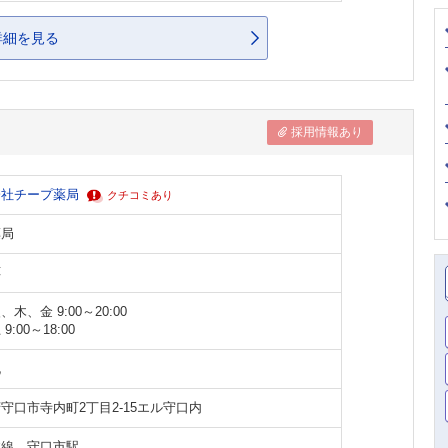
詳細を見る
採用情報あり
会社チープ薬局
クチコミあり
薬局
応
木、金 9:00～20:00
9:00～18:00
祝
守口市寺内町2丁目2-15エル守口内
本線 守口市駅