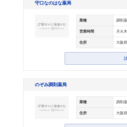
守口なのはな薬局
業種
調剤
営業時間
月火木金
住所
大阪府
のぞみ調剤薬局
業種
調剤
住所
大阪府