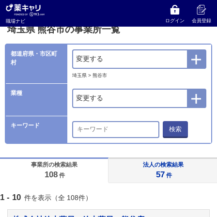
薬キャリ 職場ナビ
事業所検索
埼玉県
熊谷市の事業所一覧
ログイン
会員登録
職場ナビ
埼玉県 熊谷市の事業所一覧
都道府県・市区町
変更する
村
埼玉県 > 熊谷市
業種
変更する
キーワード
検索
事業所の検索結果
法人の検索結果
108
57
件
件
1 - 10
件を表示（全 108件）