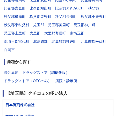
比企郡滑川町
比企郡嵐山町
比企郡小川町
比企郡川島町
比企郡吉見町
比企郡鳩山町
比企郡ときがわ町
秩父郡
秩父郡横瀬町
秩父郡皆野町
秩父郡長瀞町
秩父郡小鹿野町
秩父郡東秩父村
児玉郡
児玉郡美里町
児玉郡神川町
児玉郡上里町
大里郡
大里郡寄居町
南埼玉郡
南埼玉郡宮代町
北葛飾郡
北葛飾郡杉戸町
北葛飾郡松伏町
白岡市
業種から探す
調剤薬局
ドラッグストア（調剤併設）
ドラッグストア（OTCのみ）
病院・診療所
【埼玉県】クチコミの多い法人
日本調剤株式会社