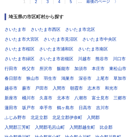
…
最後のページ
〉
1
2
3
4
5
埼玉県の市区町村から探す
さいたま市
さいたま市西区
さいたま市北区
さいたま市大宮区
さいたま市見沼区
さいたま市中央区
さいたま市桜区
さいたま市浦和区
さいたま市南区
さいたま市緑区
さいたま市岩槻区
川越市
熊谷市
川口市
行田市
秩父市
所沢市
飯能市
加須市
本庄市
東松山市
春日部市
狭山市
羽生市
鴻巣市
深谷市
上尾市
草加市
越谷市
蕨市
戸田市
入間市
朝霞市
志木市
和光市
新座市
桶川市
久喜市
北本市
八潮市
富士見市
三郷市
蓮田市
坂戸市
幸手市
鶴ヶ島市
日高市
吉川市
ふじみ野市
北足立郡
北足立郡伊奈町
入間郡
入間郡三芳町
入間郡毛呂山町
入間郡越生町
比企郡