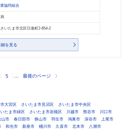
薬業協同組合
薬局
さいたま市北区日進町2-854-2
詳細を見る
…
最後のページ
〉
5
ま市大宮区
さいたま市見沼区
さいたま市中央区
さいたま市緑区
さいたま市岩槻区
川越市
熊谷市
川口市
松山市
春日部市
狭山市
羽生市
鴻巣市
深谷市
上尾市
市
和光市
新座市
桶川市
久喜市
北本市
八潮市