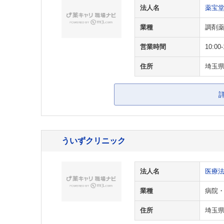
法人名
薬宝
業種
調剤
営業時間
10:00-
住所
埼玉県
ういずクリニック
法人名
医療
業種
病院
住所
埼玉