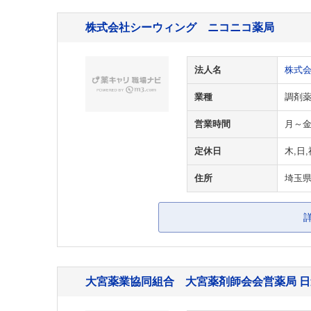
株式会社シーウィング ニコニコ薬局
法人名
株式
業種
調剤
営業時間
月～金 9
定休日
木,日,
住所
埼玉県
大宮薬業協同組合 大宮薬剤師会会営薬局 