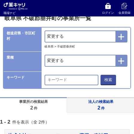
薬キャリ 職場ナビ
事業所検索
岐阜県
不破郡垂井町の事業所一覧
ログイン
会員登録
職場ナビ
岐阜県 不破郡垂井町の事業所一覧
都道府県・市区町
変更する
村
岐阜県 > 不破郡垂井町
業種
変更する
キーワード
検索
事業所の検索結果
法人の検索結果
2
2
件
件
1 - 2
件を表示（全 2件）