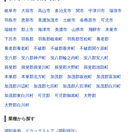
岐阜市
大垣市
高山市
多治見市
関市
中津川市
瑞浪市
羽島市
恵那市
美濃加茂市
土岐市
各務原市
可児市
瑞穂市
郡上市
海津市
美濃市
山県市
飛騨市
本巣市
下呂市
羽島郡
羽島郡岐南町
羽島郡笠松町
養老郡
養老郡養老町
不破郡
不破郡垂井町
不破郡関ケ原町
安八郡
安八郡神戸町
安八郡輪之内町
安八郡安八町
揖斐郡
揖斐郡揖斐川町
揖斐郡大野町
揖斐郡池田町
本巣郡
本巣郡北方町
加茂郡
加茂郡坂祝町
加茂郡富加町
加茂郡川辺町
加茂郡七宗町
加茂郡八百津町
加茂郡白川町
加茂郡東白川村
可児郡
可児郡御嵩町
大野郡
大野郡白川村
業種から探す
調剤薬局
ドラッグストア（調剤併設）