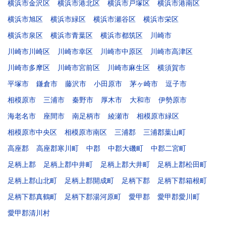
横浜市金沢区
横浜市港北区
横浜市戸塚区
横浜市港南区
横浜市旭区
横浜市緑区
横浜市瀬谷区
横浜市栄区
横浜市泉区
横浜市青葉区
横浜市都筑区
川崎市
川崎市川崎区
川崎市幸区
川崎市中原区
川崎市高津区
川崎市多摩区
川崎市宮前区
川崎市麻生区
横須賀市
平塚市
鎌倉市
藤沢市
小田原市
茅ヶ崎市
逗子市
相模原市
三浦市
秦野市
厚木市
大和市
伊勢原市
海老名市
座間市
南足柄市
綾瀬市
相模原市緑区
相模原市中央区
相模原市南区
三浦郡
三浦郡葉山町
高座郡
高座郡寒川町
中郡
中郡大磯町
中郡二宮町
足柄上郡
足柄上郡中井町
足柄上郡大井町
足柄上郡松田町
足柄上郡山北町
足柄上郡開成町
足柄下郡
足柄下郡箱根町
足柄下郡真鶴町
足柄下郡湯河原町
愛甲郡
愛甲郡愛川町
愛甲郡清川村