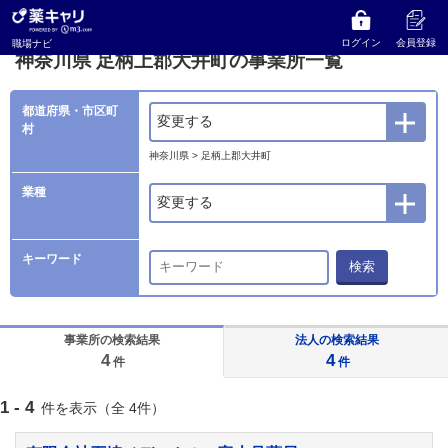
薬キャリ 職場ナビ
事業所検索
神奈川県
足柄上郡大井町の事業所一覧
ログイン
会員登録
職場ナビ
神奈川県 足柄上郡大井町の事業所一覧
都道府県・市区町
変更する
村
神奈川県 > 足柄上郡大井町
業種
変更する
キーワード
検索
事業所の検索結果
法人の検索結果
4
4
件
件
1 - 4
件を表示（全 4件）