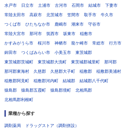
水戸市
日立市
土浦市
古河市
石岡市
結城市
下妻市
常陸太田市
高萩市
北茨城市
笠間市
取手市
牛久市
つくば市
ひたちなか市
鹿嶋市
潮来市
守谷市
常陸大宮市
那珂市
筑西市
坂東市
稲敷市
かすみがうら市
桜川市
神栖市
龍ケ崎市
常総市
行方市
鉾田市
つくばみらい市
小美玉市
東茨城郡
東茨城郡茨城町
東茨城郡大洗町
東茨城郡城里町
那珂郡
那珂郡東海村
久慈郡
久慈郡大子町
稲敷郡
稲敷郡美浦村
稲敷郡阿見町
稲敷郡河内町
結城郡
結城郡八千代町
猿島郡
猿島郡五霞町
猿島郡境町
北相馬郡
北相馬郡利根町
業種から探す
調剤薬局
ドラッグストア（調剤併設）