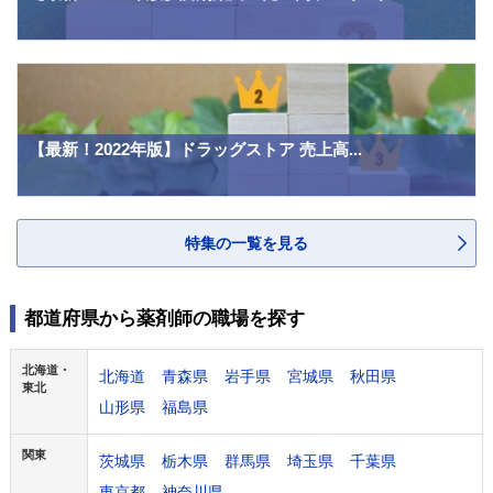
【最新！2022年版】ドラッグストア 売上高...
特集の一覧を見る
都道府県から薬剤師の職場を探す
北海道・
北海道
青森県
岩手県
宮城県
秋田県
東北
山形県
福島県
関東
茨城県
栃木県
群馬県
埼玉県
千葉県
東京都
神奈川県