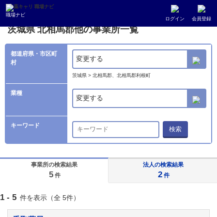
薬キャリ 職場ナビ
事業所検索
茨城県
北相馬郡他の事業所一覧
職場ナビ
ログイン
会員登録
茨城県 北相馬郡他の事業所一覧
都道府県・市区町
変更する
村
茨城県 > 北相馬郡、北相馬郡利根町
業種
変更する
キーワード
検索
事業所の検索結果
法人の検索結果
5
2
件
件
1 - 5
件を表示（全 5件）