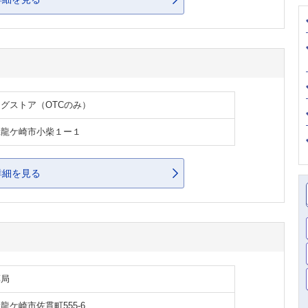
グストア（OTCのみ）
県龍ケ崎市小柴１ー１
詳細を見る
薬局
龍ケ崎市佐貫町555-6