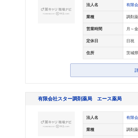
法人名
有限
業種
調剤
営業時間
月～金 9
定休日
日祝
住所
茨城県
有限会社スター調剤薬局 エース薬局
法人名
有限
業種
調剤