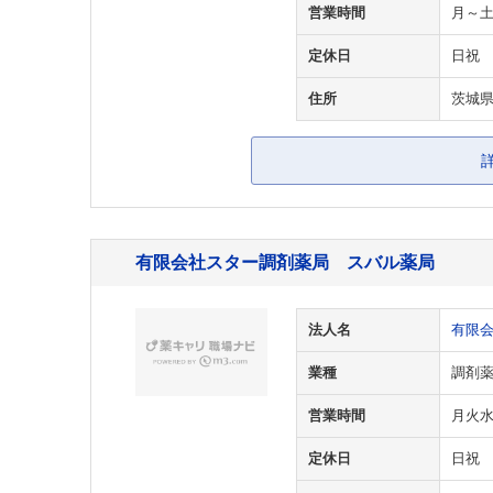
営業時間
月～土9
定休日
日祝
住所
茨城県
有限会社スター調剤薬局 スバル薬局
法人名
有限
業種
調剤
営業時間
月火水金
定休日
日祝