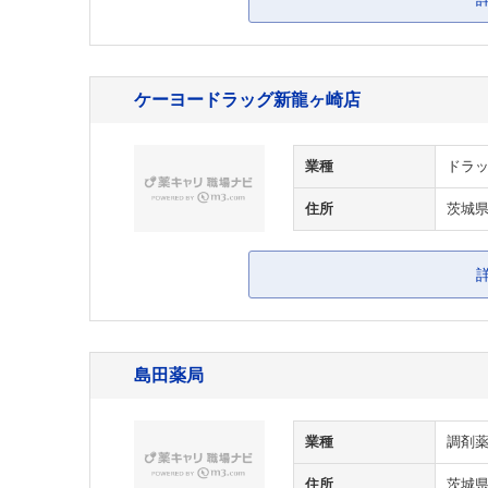
ケーヨードラッグ新龍ヶ崎店
業種
ドラッ
住所
茨城
島田薬局
業種
調剤
住所
茨城県