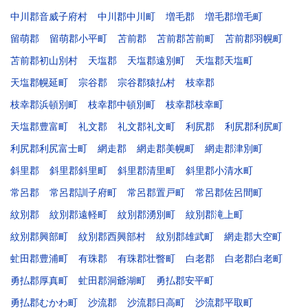
中川郡音威子府村
中川郡中川町
増毛郡
増毛郡増毛町
留萌郡
留萌郡小平町
苫前郡
苫前郡苫前町
苫前郡羽幌町
苫前郡初山別村
天塩郡
天塩郡遠別町
天塩郡天塩町
天塩郡幌延町
宗谷郡
宗谷郡猿払村
枝幸郡
枝幸郡浜頓別町
枝幸郡中頓別町
枝幸郡枝幸町
天塩郡豊富町
礼文郡
礼文郡礼文町
利尻郡
利尻郡利尻町
利尻郡利尻富士町
網走郡
網走郡美幌町
網走郡津別町
斜里郡
斜里郡斜里町
斜里郡清里町
斜里郡小清水町
常呂郡
常呂郡訓子府町
常呂郡置戸町
常呂郡佐呂間町
紋別郡
紋別郡遠軽町
紋別郡湧別町
紋別郡滝上町
紋別郡興部町
紋別郡西興部村
紋別郡雄武町
網走郡大空町
虻田郡豊浦町
有珠郡
有珠郡壮瞥町
白老郡
白老郡白老町
勇払郡厚真町
虻田郡洞爺湖町
勇払郡安平町
勇払郡むかわ町
沙流郡
沙流郡日高町
沙流郡平取町