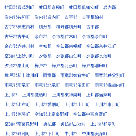
虻田郡喜茂別町
虻田郡京極町
虻田郡倶知安町
岩内郡
岩内郡共和町
岩内郡岩内町
古宇郡
古宇郡泊村
古宇郡神恵内村
積丹郡
積丹郡積丹町
古平郡
古平郡古平町
余市郡
余市郡仁木町
余市郡余市町
余市郡赤井川村
空知郡
空知郡南幌町
空知郡奈井江町
空知郡上砂川町
夕張郡
夕張郡由仁町
夕張郡長沼町
夕張郡栗山町
樺戸郡
樺戸郡月形町
樺戸郡浦臼町
樺戸郡新十津川町
雨竜郡
雨竜郡妹背牛町
雨竜郡秩父別町
雨竜郡雨竜町
雨竜郡北竜町
雨竜郡沼田町
雨竜郡幌加内町
上川郡
上川郡鷹栖町
上川郡東神楽町
上川郡当麻町
上川郡比布町
上川郡愛別町
上川郡上川町
上川郡東川町
上川郡美瑛町
空知郡上富良野町
空知郡中富良野町
空知郡南富良野町
勇払郡
勇払郡占冠村
上川郡和寒町
上川郡剣淵町
上川郡下川町
中川郡
中川郡美深町