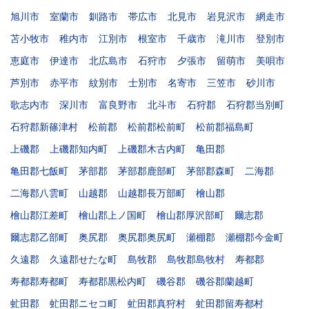
旭川市
室蘭市
釧路市
帯広市
北見市
岩見沢市
網走市
苫小牧市
稚内市
江別市
根室市
千歳市
滝川市
登別市
恵庭市
伊達市
北広島市
石狩市
夕張市
留萌市
美唄市
芦別市
赤平市
紋別市
士別市
名寄市
三笠市
砂川市
歌志内市
深川市
富良野市
北斗市
石狩郡
石狩郡当別町
石狩郡新篠津村
松前郡
松前郡松前町
松前郡福島町
上磯郡
上磯郡知内町
上磯郡木古内町
亀田郡
亀田郡七飯町
茅部郡
茅部郡鹿部町
茅部郡森町
二海郡
二海郡八雲町
山越郡
山越郡長万部町
檜山郡
檜山郡江差町
檜山郡上ノ国町
檜山郡厚沢部町
爾志郡
爾志郡乙部町
奥尻郡
奥尻郡奥尻町
瀬棚郡
瀬棚郡今金町
久遠郡
久遠郡せたな町
島牧郡
島牧郡島牧村
寿都郡
寿都郡寿都町
寿都郡黒松内町
磯谷郡
磯谷郡蘭越町
虻田郡
虻田郡ニセコ町
虻田郡真狩村
虻田郡留寿都村