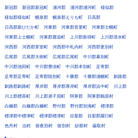
新冠郡
新冠郡新冠町
浦河郡
浦河郡浦河町
様似郡
様似郡様似町
幌泉郡
幌泉郡えりも町
日高郡
日高郡新ひだか町
河東郡
河東郡音更町
河東郡士幌町
河東郡上士幌町
河東郡鹿追町
上川郡新得町
上川郡清水町
河西郡
河西郡芽室町
河西郡中札内村
河西郡更別村
広尾郡
広尾郡大樹町
広尾郡広尾町
中川郡幕別町
中川郡池田町
中川郡豊頃町
中川郡本別町
足寄郡
足寄郡足寄町
足寄郡陸別町
十勝郡
十勝郡浦幌町
釧路郡
釧路郡釧路町
厚岸郡
厚岸郡厚岸町
厚岸郡浜中町
川上郡
川上郡標茶町
川上郡弟子屈町
阿寒郡
阿寒郡鶴居村
白糠郡
白糠郡白糠町
野付郡
野付郡別海町
標津郡
標津郡中標津町
標津郡標津町
目梨郡
目梨郡羅臼町
色丹村
泊村
留夜別村
留別村
紗那村
蘂取村