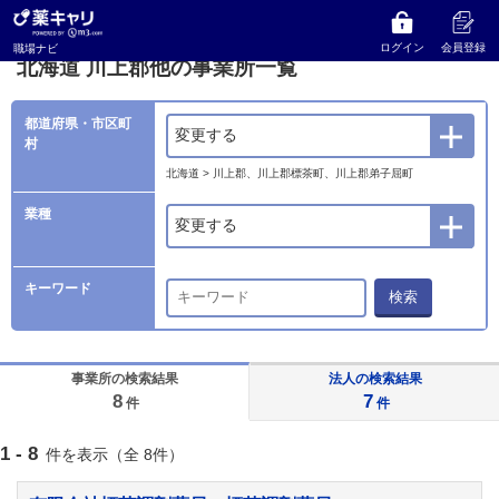
薬キャリ 職場ナビ
事業所検索
北海道
川上郡他の事業所一覧
ログイン
会員登録
職場ナビ
北海道 川上郡他の事業所一覧
都道府県・市区町
変更する
村
北海道 > 川上郡、川上郡標茶町、川上郡弟子屈町
業種
変更する
キーワード
検索
事業所の検索結果
法人の検索結果
8
7
件
件
1 - 8
件を表示（全 8件）