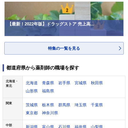
【最新！2022年版】ドラッグストア 売上高...
特集の一覧を見る
都道府県から薬剤師の職場を探す
北海道・
北海道
青森県
岩手県
宮城県
秋田県
東北
山形県
福島県
関東
茨城県
栃木県
群馬県
埼玉県
千葉県
東京都
神奈川県
中部
新潟県
富山県
石川県
福井県
山梨県