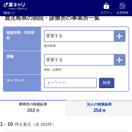
薬キャリ 職場ナビ
事業所検索
鹿児島県
病院・診療所の事業所一覧
ログイン
会員登録
職場ナビ
鹿児島県の病院・診療所の事業所一覧
都道府県・市区町
変更する
村
鹿児島県
業種
変更する
病院・診療所
キーワード
検索
事業所の検索結果
法人の検索結果
262
254
件
件
1 - 10
件を表示（全 262件）