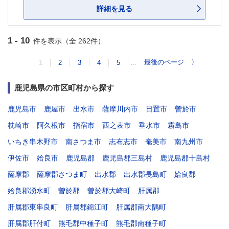
詳細を見る
1 - 10
件を表示（全 262件）
…
最後のページ
〉
1
2
3
4
5
鹿児島県の市区町村から探す
鹿児島市
鹿屋市
出水市
薩摩川内市
日置市
曽於市
枕崎市
阿久根市
指宿市
西之表市
垂水市
霧島市
いちき串木野市
南さつま市
志布志市
奄美市
南九州市
伊佐市
姶良市
鹿児島郡
鹿児島郡三島村
鹿児島郡十島村
薩摩郡
薩摩郡さつま町
出水郡
出水郡長島町
姶良郡
姶良郡湧水町
曽於郡
曽於郡大崎町
肝属郡
肝属郡東串良町
肝属郡錦江町
肝属郡南大隅町
肝属郡肝付町
熊毛郡中種子町
熊毛郡南種子町