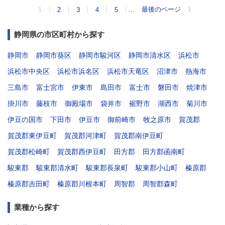
…
最後のページ
〉
1
2
3
4
5
静岡県の市区町村から探す
静岡市
静岡市葵区
静岡市駿河区
静岡市清水区
浜松市
浜松市中央区
浜松市浜名区
浜松市天竜区
沼津市
熱海市
三島市
富士宮市
伊東市
島田市
富士市
磐田市
焼津市
掛川市
藤枝市
御殿場市
袋井市
裾野市
湖西市
菊川市
伊豆の国市
下田市
伊豆市
御前崎市
牧之原市
賀茂郡
賀茂郡東伊豆町
賀茂郡河津町
賀茂郡南伊豆町
賀茂郡松崎町
賀茂郡西伊豆町
田方郡
田方郡函南町
駿東郡
駿東郡清水町
駿東郡長泉町
駿東郡小山町
榛原郡
榛原郡吉田町
榛原郡川根本町
周智郡
周智郡森町
業種から探す