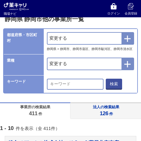
薬キャリ 職場ナビ
事業所検索
静岡県
静岡市他の事業所一覧
ログイン
会員登録
職場ナビ
静岡県 静岡市他の事業所一覧
都道府県・市区町
変更する
村
静岡県 > 静岡市、静岡市葵区、静岡市駿河区、静岡市清水区
業種
変更する
キーワード
検索
事業所の検索結果
法人の検索結果
411
126
件
件
1 - 10
件を表示（全 411件）