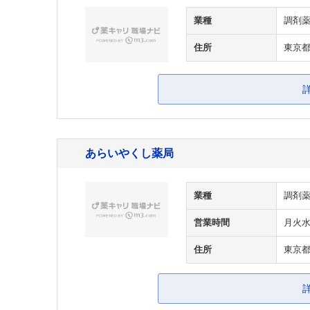
業種
調剤
住所
東京都
あらいやくし薬局
業種
調剤
営業時間
月火水金
住所
東京都