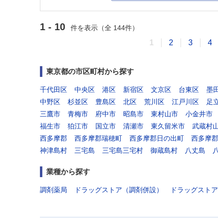
1 - 10
件を表示（全 144件）
1
2
3
4
東京都の市区町村から探す
千代田区
中央区
港区
新宿区
文京区
台東区
墨
中野区
杉並区
豊島区
北区
荒川区
江戸川区
足
三鷹市
青梅市
府中市
昭島市
東村山市
小金井市
福生市
狛江市
国立市
清瀬市
東久留米市
武蔵村
西多摩郡
西多摩郡瑞穂町
西多摩郡日の出町
西多摩
神津島村
三宅島
三宅島三宅村
御蔵島村
八丈島
業種から探す
調剤薬局
ドラッグストア（調剤併設）
ドラッグストア