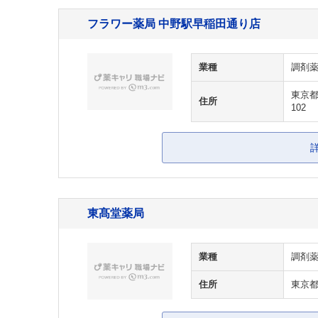
フラワー薬局 中野駅早稲田通り店
業種
調剤
東京都
住所
102
東髙堂薬局
業種
調剤
住所
東京都