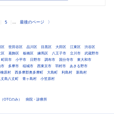
…
最後のページ
〉
5
田区
世田谷区
品川区
目黒区
大田区
江東区
渋谷区
立区
葛飾区
板橋区
練馬区
八王子市
立川市
武蔵野市
町田市
小平市
日野市
調布市
国分寺市
東大和市
山市
多摩市
稲城市
西東京市
羽村市
あきる野市
郡檜原村
西多摩郡奥多摩町
大島町
利島村
新島村
八丈島八丈町
青ヶ島村
小笠原村
（OTCのみ）
病院・診療所