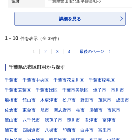
住所
千葉県館山市北条字御霊41-3
詳細を見る
1 - 10
件を表示（全 39件）
最後のページ
〉
1
2
3
4
千葉県の市区町村から探す
千葉市
千葉市中央区
千葉市花見川区
千葉市稲毛区
千葉市若葉区
千葉市緑区
千葉市美浜区
銚子市
市川市
船橋市
館山市
木更津市
松戸市
野田市
茂原市
成田市
佐倉市
東金市
旭市
習志野市
柏市
勝浦市
市原市
流山市
八千代市
我孫子市
鴨川市
君津市
富津市
浦安市
四街道市
八街市
印西市
白井市
富里市