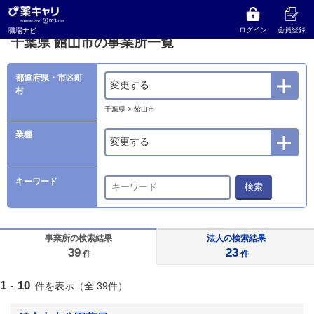
薬キャリ 職場ナビ
事業所検索
千葉県
館山市の事業所一覧
ログイン
会員登録
職場ナビ
千葉県 館山市の事業所一覧
都道府県・市区町
変更する
村
千葉県 > 館山市
業種
変更する
キーワード
検索
事業所の検索結果
法人の検索結果
39
23
件
件
1 - 10
件を表示（全 39件）