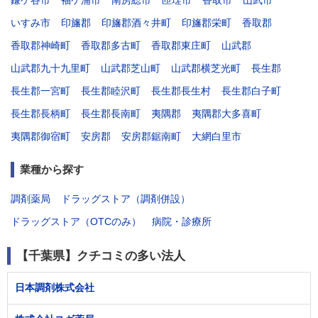
鎌ケ谷市
袖ケ浦市
南房総市
匝瑳市
香取市
山武市
いすみ市
印旛郡
印旛郡酒々井町
印旛郡栄町
香取郡
香取郡神崎町
香取郡多古町
香取郡東庄町
山武郡
山武郡九十九里町
山武郡芝山町
山武郡横芝光町
長生郡
長生郡一宮町
長生郡睦沢町
長生郡長生村
長生郡白子町
長生郡長柄町
長生郡長南町
夷隅郡
夷隅郡大多喜町
夷隅郡御宿町
安房郡
安房郡鋸南町
大網白里市
業種から探す
調剤薬局
ドラッグストア（調剤併設）
ドラッグストア（OTCのみ）
病院・診療所
【千葉県】クチコミの多い法人
日本調剤株式会社