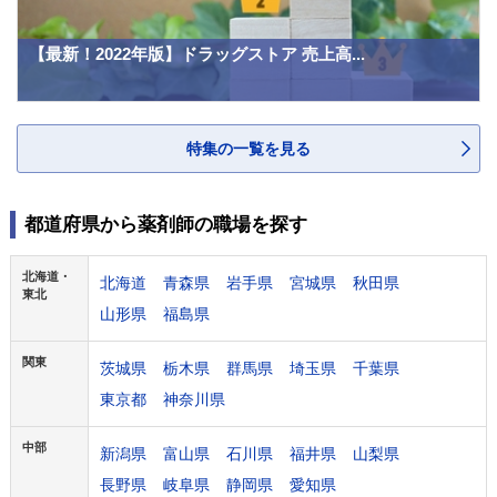
【最新！2022年版】ドラッグストア 売上高...
特集の一覧を見る
都道府県から薬剤師の職場を探す
北海道・
北海道
青森県
岩手県
宮城県
秋田県
東北
山形県
福島県
関東
茨城県
栃木県
群馬県
埼玉県
千葉県
東京都
神奈川県
中部
新潟県
富山県
石川県
福井県
山梨県
長野県
岐阜県
静岡県
愛知県