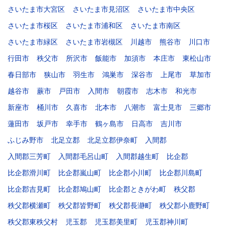
さいたま市大宮区
さいたま市見沼区
さいたま市中央区
さいたま市桜区
さいたま市浦和区
さいたま市南区
さいたま市緑区
さいたま市岩槻区
川越市
熊谷市
川口市
行田市
秩父市
所沢市
飯能市
加須市
本庄市
東松山市
春日部市
狭山市
羽生市
鴻巣市
深谷市
上尾市
草加市
越谷市
蕨市
戸田市
入間市
朝霞市
志木市
和光市
新座市
桶川市
久喜市
北本市
八潮市
富士見市
三郷市
蓮田市
坂戸市
幸手市
鶴ヶ島市
日高市
吉川市
ふじみ野市
北足立郡
北足立郡伊奈町
入間郡
入間郡三芳町
入間郡毛呂山町
入間郡越生町
比企郡
比企郡滑川町
比企郡嵐山町
比企郡小川町
比企郡川島町
比企郡吉見町
比企郡鳩山町
比企郡ときがわ町
秩父郡
秩父郡横瀬町
秩父郡皆野町
秩父郡長瀞町
秩父郡小鹿野町
秩父郡東秩父村
児玉郡
児玉郡美里町
児玉郡神川町