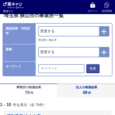
薬キャリ 職場ナビ
事業所検索
埼玉県
狭山市の事業所一覧
ログイン
会員登録
職場ナビ
埼玉県 狭山市の事業所一覧
都道府県・市区町
変更する
村
埼玉県 > 狭山市
業種
変更する
キーワード
検索
事業所の検索結果
法人の検索結果
79
49
件
件
1 - 10
件を表示（全 79件）