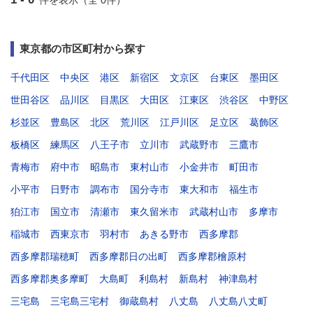
件を表示（全 0件）
東京都の市区町村から探す
千代田区
中央区
港区
新宿区
文京区
台東区
墨田区
世田谷区
品川区
目黒区
大田区
江東区
渋谷区
中野区
杉並区
豊島区
北区
荒川区
江戸川区
足立区
葛飾区
板橋区
練馬区
八王子市
立川市
武蔵野市
三鷹市
青梅市
府中市
昭島市
東村山市
小金井市
町田市
小平市
日野市
調布市
国分寺市
東大和市
福生市
狛江市
国立市
清瀬市
東久留米市
武蔵村山市
多摩市
稲城市
西東京市
羽村市
あきる野市
西多摩郡
西多摩郡瑞穂町
西多摩郡日の出町
西多摩郡檜原村
西多摩郡奥多摩町
大島町
利島村
新島村
神津島村
三宅島
三宅島三宅村
御蔵島村
八丈島
八丈島八丈町