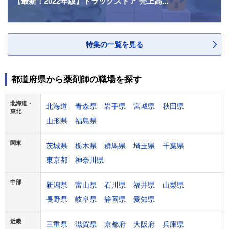
【最新！2022年版】ドラッグストア 売上高...
特集の一覧を見る
都道府県から薬剤師の職場を探す
北海道・
北海道
青森県
岩手県
宮城県
秋田県
東北
山形県
福島県
関東
茨城県
栃木県
群馬県
埼玉県
千葉県
東京都
神奈川県
中部
新潟県
富山県
石川県
福井県
山梨県
長野県
岐阜県
静岡県
愛知県
近畿
三重県
滋賀県
京都府
大阪府
兵庫県