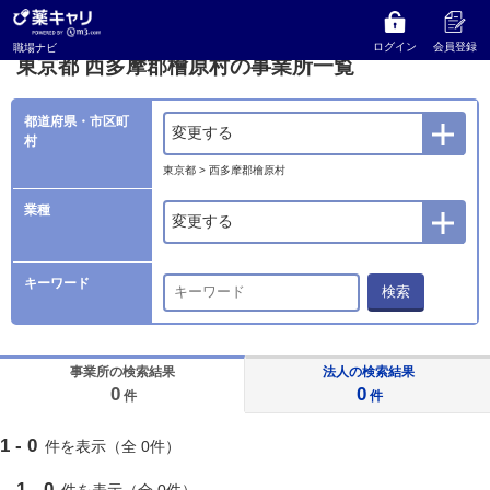
薬キャリ 職場ナビ
事業所検索
東京都
西多摩郡檜原村の事業所一覧
ログイン
会員登録
職場ナビ
東京都 西多摩郡檜原村の事業所一覧
都道府県・市区町
変更する
村
東京都 > 西多摩郡檜原村
業種
変更する
キーワード
検索
事業所の検索結果
法人の検索結果
0
0
件
件
1 - 0
件を表示（全 0件）
1 - 0