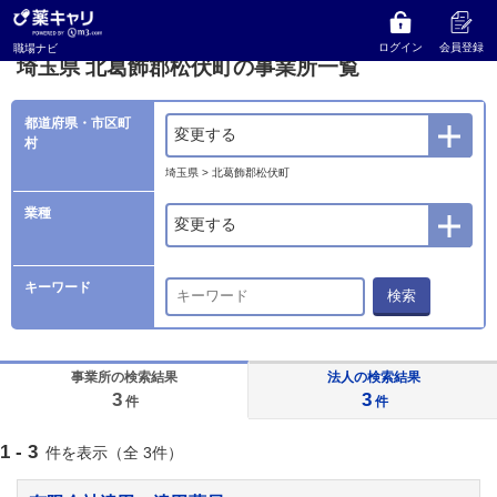
薬キャリ 職場ナビ
事業所検索
埼玉県
北葛飾郡松伏町の事業所一覧
ログイン
会員登録
職場ナビ
埼玉県 北葛飾郡松伏町の事業所一覧
都道府県・市区町
変更する
村
埼玉県 > 北葛飾郡松伏町
業種
変更する
キーワード
検索
事業所の検索結果
法人の検索結果
3
3
件
件
1 - 3
件を表示（全 3件）