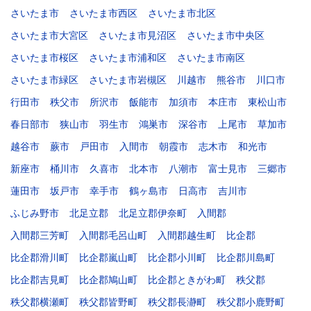
さいたま市
さいたま市西区
さいたま市北区
さいたま市大宮区
さいたま市見沼区
さいたま市中央区
さいたま市桜区
さいたま市浦和区
さいたま市南区
さいたま市緑区
さいたま市岩槻区
川越市
熊谷市
川口市
行田市
秩父市
所沢市
飯能市
加須市
本庄市
東松山市
春日部市
狭山市
羽生市
鴻巣市
深谷市
上尾市
草加市
越谷市
蕨市
戸田市
入間市
朝霞市
志木市
和光市
新座市
桶川市
久喜市
北本市
八潮市
富士見市
三郷市
蓮田市
坂戸市
幸手市
鶴ヶ島市
日高市
吉川市
ふじみ野市
北足立郡
北足立郡伊奈町
入間郡
入間郡三芳町
入間郡毛呂山町
入間郡越生町
比企郡
比企郡滑川町
比企郡嵐山町
比企郡小川町
比企郡川島町
比企郡吉見町
比企郡鳩山町
比企郡ときがわ町
秩父郡
秩父郡横瀬町
秩父郡皆野町
秩父郡長瀞町
秩父郡小鹿野町