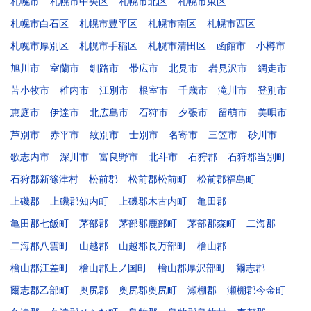
札幌市
札幌市中央区
札幌市北区
札幌市東区
札幌市白石区
札幌市豊平区
札幌市南区
札幌市西区
札幌市厚別区
札幌市手稲区
札幌市清田区
函館市
小樽市
旭川市
室蘭市
釧路市
帯広市
北見市
岩見沢市
網走市
苫小牧市
稚内市
江別市
根室市
千歳市
滝川市
登別市
恵庭市
伊達市
北広島市
石狩市
夕張市
留萌市
美唄市
芦別市
赤平市
紋別市
士別市
名寄市
三笠市
砂川市
歌志内市
深川市
富良野市
北斗市
石狩郡
石狩郡当別町
石狩郡新篠津村
松前郡
松前郡松前町
松前郡福島町
上磯郡
上磯郡知内町
上磯郡木古内町
亀田郡
亀田郡七飯町
茅部郡
茅部郡鹿部町
茅部郡森町
二海郡
二海郡八雲町
山越郡
山越郡長万部町
檜山郡
檜山郡江差町
檜山郡上ノ国町
檜山郡厚沢部町
爾志郡
爾志郡乙部町
奥尻郡
奥尻郡奥尻町
瀬棚郡
瀬棚郡今金町