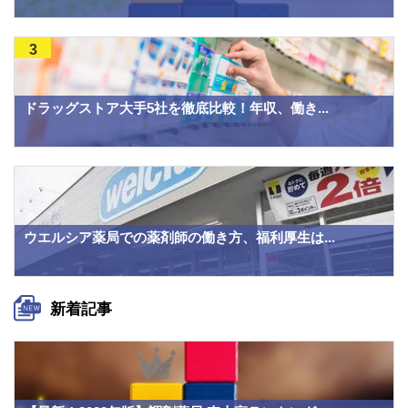
3
ドラッグストア大手5社を徹底比較！年収、働き...
ウエルシア薬局での薬剤師の働き方、福利厚生は...
新着記事