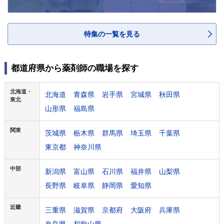
特集の一覧を見る
都道府県から薬剤師の職場を探す
北海道・
北海道
青森県
岩手県
宮城県
秋田県
東北
山形県
福島県
関東
茨城県
栃木県
群馬県
埼玉県
千葉県
東京都
神奈川県
中部
新潟県
富山県
石川県
福井県
山梨県
長野県
岐阜県
静岡県
愛知県
近畿
三重県
滋賀県
京都府
大阪府
兵庫県