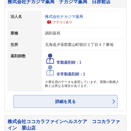
株式会社ナカジマ薬局 ナカジマ薬局 日赤前店
法人名
株式会社ナカジマ薬局
クチコミあり
業種
調剤薬局
住所
北海道夕張郡栗山町朝日２丁目４７番地
薬剤師数
常勤薬剤師：1
非常勤薬剤師：1
※厚生局のデータを参照しています。実際の勤務人
数とは異なる場合があります。
詳細を見る
株式会社ココカラファインヘルスケア ココカラファ
イン 栗山店