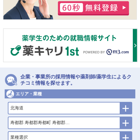
企業・事業所の採用情報や薬剤師/薬学生によるク
チコミ情報を探せます。
エリア・業種
北海道
寿都郡 寿都郡寿都町 寿都郡黒松内町
業種選択