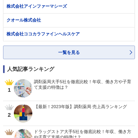
株式会社アインファーマシーズ
クオール株式会社
株式会社ココカラファインヘルスケア
一覧を見る
人気記事ランキング
調剤薬局大手5社を徹底比較！年収、働き方や子育
て支援の特徴は？
1
【最新！2023年版】調剤薬局 売上高ランキング
2
ドラッグストア大手5社を徹底比較！年収、働き方
や子育て支援の特徴は？