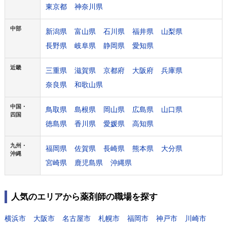
東京都
神奈川県
中部
新潟県
富山県
石川県
福井県
山梨県
長野県
岐阜県
静岡県
愛知県
近畿
三重県
滋賀県
京都府
大阪府
兵庫県
奈良県
和歌山県
中国・
鳥取県
島根県
岡山県
広島県
山口県
四国
徳島県
香川県
愛媛県
高知県
九州・
福岡県
佐賀県
長崎県
熊本県
大分県
沖縄
宮崎県
鹿児島県
沖縄県
人気のエリアから薬剤師の職場を探す
横浜市
大阪市
名古屋市
札幌市
福岡市
神戸市
川崎市