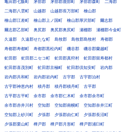
亀田郡七飯町
茅部郡
茅部郡鹿部町
茅部郡森町
二海郡
二海郡八雲町
山越郡
山越郡長万部町
檜山郡
檜山郡江差町
檜山郡上ノ国町
檜山郡厚沢部町
爾志郡
爾志郡乙部町
奥尻郡
奥尻郡奥尻町
瀬棚郡
瀬棚郡今金町
久遠郡
久遠郡せたな町
島牧郡
島牧郡島牧村
寿都郡
寿都郡寿都町
寿都郡黒松内町
磯谷郡
磯谷郡蘭越町
虻田郡
虻田郡ニセコ町
虻田郡真狩村
虻田郡留寿都村
虻田郡喜茂別町
虻田郡京極町
虻田郡倶知安町
岩内郡
岩内郡共和町
岩内郡岩内町
古宇郡
古宇郡泊村
古宇郡神恵内村
積丹郡
積丹郡積丹町
古平郡
古平郡古平町
余市郡
余市郡仁木町
余市郡余市町
余市郡赤井川村
空知郡
空知郡南幌町
空知郡奈井江町
空知郡上砂川町
夕張郡
夕張郡由仁町
夕張郡長沼町
夕張郡栗山町
樺戸郡
樺戸郡月形町
樺戸郡浦臼町