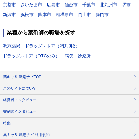
京都市
さいたま市
広島市
仙台市
千葉市
北九州市
堺市
新潟市
浜松市
熊本市
相模原市
岡山市
静岡市
業種から薬剤師の職場を探す
調剤薬局
ドラッグストア（調剤併設）
ドラッグストア（OTCのみ）
病院・診療所
薬キャリ 職場ナビTOP
このサイトについて
経営者インタビュー
薬剤師インタビュー
特集
薬キャリ 職場ナビ 利用規約