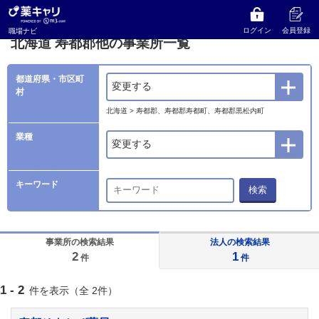
薬キャリ 職場ナビ
事業所検索
北海道
寿都郡他の事業所一覧
ログイン
会員登録
職場ナビ
北海道 寿都郡他の事業所一覧
都道府県・市区町
変更する
村
北海道 > 寿都郡、寿都郡寿都町、寿都郡黒松内町
業種
変更する
キーワード
検索
事業所の検索結果
法人の検索結果
2
1
件
件
1 - 2
件を表示（全 2件）