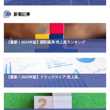
新着記事
【最新！2023年版】調剤薬局 売上高ランキング
【最新！2023年版】ドラッグストア 売上高...