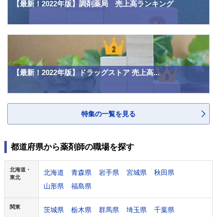
【最新！2022年版】調剤薬局 売上高ランキング
【最新！2022年版】ドラッグストア 売上高...
特集の一覧を見る
都道府県から薬剤師の職場を探す
北海道・
北海道
青森県
岩手県
宮城県
秋田県
東北
山形県
福島県
関東
茨城県
栃木県
群馬県
埼玉県
千葉県