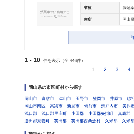
業種
調剤
住所
岡山県
1 - 10
件を表示（全 446件）
1
2
3
4
岡山県の市区町村から探す
岡山市
倉敷市
津山市
玉野市
笠岡市
井原市
総
岡山市南区
高梁市
新見市
備前市
瀬戸内市
美作
浅口郡
浅口郡里庄町
小田郡
小田郡矢掛町
真庭郡
勝田郡奈義町
英田郡
英田郡西粟倉村
久米郡
久米
業種から探す