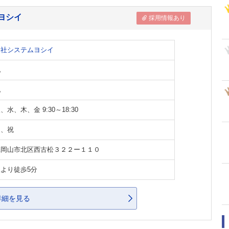
ヨシイ
採用情報あり
会社システムヨシイ
他
他
、水、木、金 9:30～18:30
日、祝
県岡山市北区西古松３２２ー１１０
より徒歩5分
詳細を見る