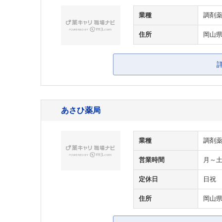
業種
調剤
住所
岡山県
あさひ薬局
業種
調剤
営業時間
月～土/
定休日
日祝
住所
岡山県