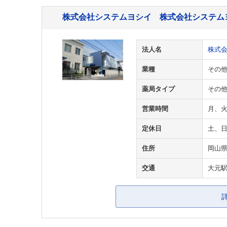
株式会社システムヨシイ 株式会社システム
法人名
株式
業種
その
薬局タイプ
その
営業時間
月、火
定休日
土、
住所
岡山
交通
大元駅