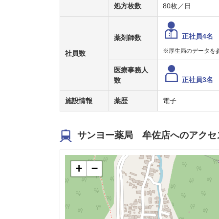
処方枚数
80枚／日
正社員4名
薬剤師数
※厚生局のデータを
社員数
医療事務人
正社員3名
数
施設情報
薬歴
電子
サンヨー薬局 牟佐店へのアクセ
+
−