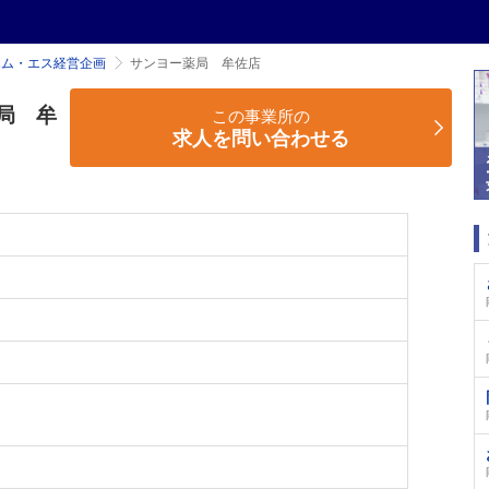
エム・エス経営企画
サンヨー薬局 牟佐店
局 牟
この事業所の
求人を問い合わせる