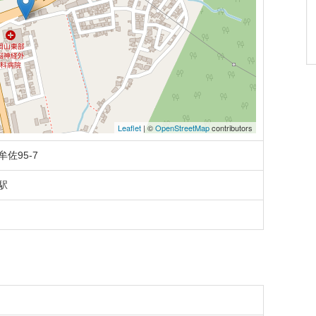
Leaflet
| ©
OpenStreetMap
contributors
佐95-7
駅