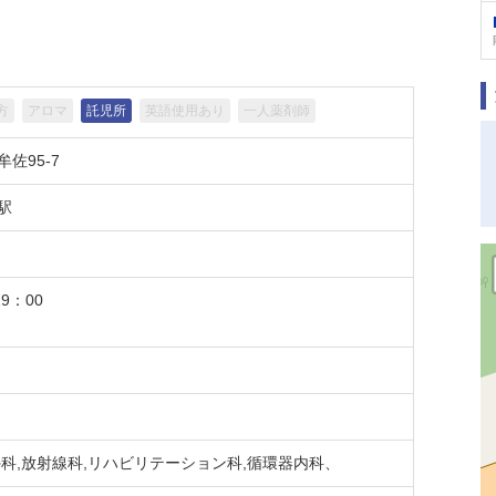
方
アロマ
託児所
英語使用あり
一人薬剤師
佐95-7
駅
9：00
外科,放射線科,リハビリテーション科,循環器内科、