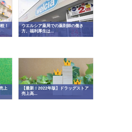
比較！
ウエルシア薬局での薬剤師の働き
方、福利厚生は...
売上
【最新！2022年版】ドラッグストア
売上高...