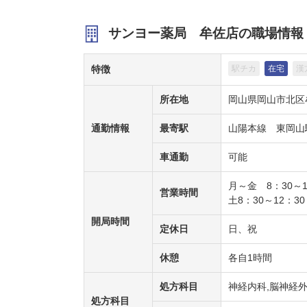
サンヨー薬局 牟佐店の職場情報
特徴
駅チカ
在宅
漢
所在地
岡山県岡山市北区牟
通勤情報
最寄駅
山陽本線 東岡山
車通勤
可能
月～金 8：30～1
営業時間
土8：30～12：30
開局時間
定休日
日、祝
休憩
各自1時間
処方科目
神経内科,脳神経
処方科目