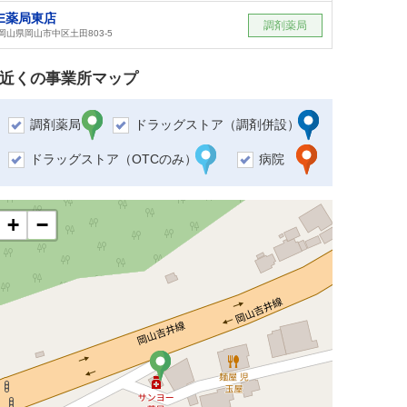
E薬局東店
調剤薬局
岡山県岡山市中区土田803-5
近くの事業所マップ
調剤薬局
ドラッグストア（調剤併設）
ドラッグストア（OTCのみ）
病院
+
−