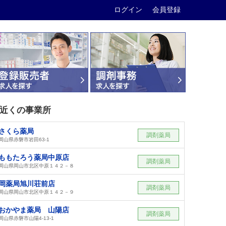
ログイン
会員登録
近くの事業所
さくら薬局
調剤薬局
岡山県赤磐市岩田63-1
ももたろう薬局中原店
調剤薬局
岡山県岡山市北区中原１４２－８
岡薬局旭川荘前店
調剤薬局
岡山県岡山市北区中原１４２－９
おかやま薬局 山陽店
調剤薬局
岡山県赤磐市山陽4-13-1