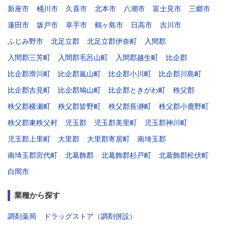
新座市
桶川市
久喜市
北本市
八潮市
富士見市
三郷市
蓮田市
坂戸市
幸手市
鶴ヶ島市
日高市
吉川市
ふじみ野市
北足立郡
北足立郡伊奈町
入間郡
入間郡三芳町
入間郡毛呂山町
入間郡越生町
比企郡
比企郡滑川町
比企郡嵐山町
比企郡小川町
比企郡川島町
比企郡吉見町
比企郡鳩山町
比企郡ときがわ町
秩父郡
秩父郡横瀬町
秩父郡皆野町
秩父郡長瀞町
秩父郡小鹿野町
秩父郡東秩父村
児玉郡
児玉郡美里町
児玉郡神川町
児玉郡上里町
大里郡
大里郡寄居町
南埼玉郡
南埼玉郡宮代町
北葛飾郡
北葛飾郡杉戸町
北葛飾郡松伏町
白岡市
業種から探す
調剤薬局
ドラッグストア（調剤併設）