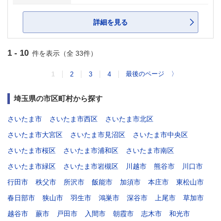
詳細を見る
1 - 10
件を表示（全 33件）
最後のページ
〉
1
2
3
4
埼玉県の市区町村から探す
さいたま市
さいたま市西区
さいたま市北区
さいたま市大宮区
さいたま市見沼区
さいたま市中央区
さいたま市桜区
さいたま市浦和区
さいたま市南区
さいたま市緑区
さいたま市岩槻区
川越市
熊谷市
川口市
行田市
秩父市
所沢市
飯能市
加須市
本庄市
東松山市
春日部市
狭山市
羽生市
鴻巣市
深谷市
上尾市
草加市
越谷市
蕨市
戸田市
入間市
朝霞市
志木市
和光市