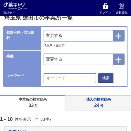
薬キャリ 職場ナビ
事業所検索
埼玉県
蓮田市の事業所一覧
ログイン
会員登録
職場ナビ
埼玉県 蓮田市の事業所一覧
都道府県・市区町
変更する
村
埼玉県 > 蓮田市
業種
変更する
キーワード
検索
事業所の検索結果
法人の検索結果
33
24
件
件
1 - 10
件を表示（全 33件）