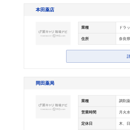
本田薬店
業種
ドラッ
住所
奈良
岡田薬局
業種
調剤
営業時間
月火水金
定休日
木、