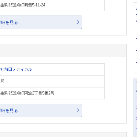
生駒郡斑鳩町興留5-11-24
詳細を見る
会社前田メディカル
薬局
生駒郡斑鳩町阿波2丁目5番2号
詳細を見る