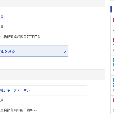
薬局
薬局
生駒郡斑鳩町興留7丁目7-3
詳細を見る
会社シギ・ファーマシー
薬局
生駒郡斑鳩町龍田西8-5-9