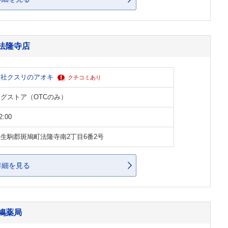
法隆寺店
会社クスリのアオキ
クチコミあり
グストア（OTCのみ）
2:00
生駒郡斑鳩町法隆寺南2丁目6番2号
詳細を見る
鳩薬局