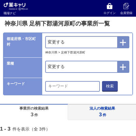
薬キャリ 職場ナビ
事業所検索
神奈川県
足柄下郡湯河原町の事業所一覧
ログイン
会員登録
職場ナビ
神奈川県 足柄下郡湯河原町の事業所一覧
都道府県・市区町
変更する
村
神奈川県 > 足柄下郡湯河原町
業種
変更する
キーワード
検索
事業所の検索結果
法人の検索結果
3
3
件
件
1 - 3
件を表示（全 3件）