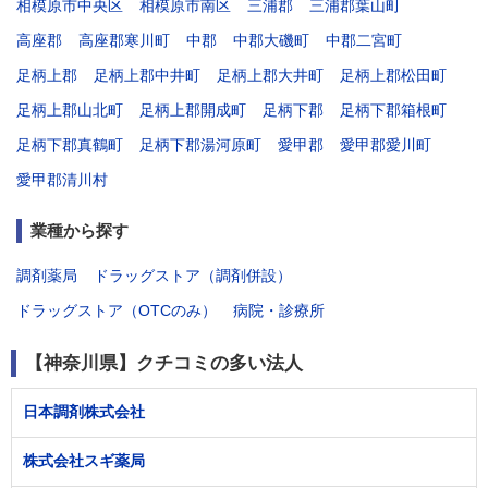
相模原市中央区
相模原市南区
三浦郡
三浦郡葉山町
高座郡
高座郡寒川町
中郡
中郡大磯町
中郡二宮町
足柄上郡
足柄上郡中井町
足柄上郡大井町
足柄上郡松田町
足柄上郡山北町
足柄上郡開成町
足柄下郡
足柄下郡箱根町
足柄下郡真鶴町
足柄下郡湯河原町
愛甲郡
愛甲郡愛川町
愛甲郡清川村
業種から探す
調剤薬局
ドラッグストア（調剤併設）
ドラッグストア（OTCのみ）
病院・診療所
【神奈川県】クチコミの多い法人
日本調剤株式会社
株式会社スギ薬局