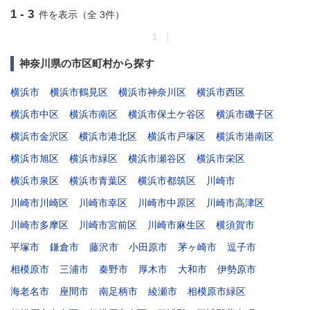
1 - 3
件を表示（全 3件）
1
神奈川県の市区町村から探す
横浜市
横浜市鶴見区
横浜市神奈川区
横浜市西区
横浜市中区
横浜市南区
横浜市保土ケ谷区
横浜市磯子区
横浜市金沢区
横浜市港北区
横浜市戸塚区
横浜市港南区
横浜市旭区
横浜市緑区
横浜市瀬谷区
横浜市栄区
横浜市泉区
横浜市青葉区
横浜市都筑区
川崎市
川崎市川崎区
川崎市幸区
川崎市中原区
川崎市高津区
川崎市多摩区
川崎市宮前区
川崎市麻生区
横須賀市
平塚市
鎌倉市
藤沢市
小田原市
茅ヶ崎市
逗子市
相模原市
三浦市
秦野市
厚木市
大和市
伊勢原市
海老名市
座間市
南足柄市
綾瀬市
相模原市緑区