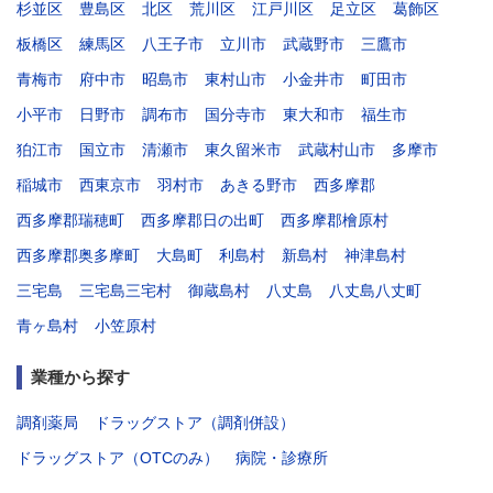
杉並区
豊島区
北区
荒川区
江戸川区
足立区
葛飾区
板橋区
練馬区
八王子市
立川市
武蔵野市
三鷹市
青梅市
府中市
昭島市
東村山市
小金井市
町田市
小平市
日野市
調布市
国分寺市
東大和市
福生市
狛江市
国立市
清瀬市
東久留米市
武蔵村山市
多摩市
稲城市
西東京市
羽村市
あきる野市
西多摩郡
西多摩郡瑞穂町
西多摩郡日の出町
西多摩郡檜原村
西多摩郡奥多摩町
大島町
利島村
新島村
神津島村
三宅島
三宅島三宅村
御蔵島村
八丈島
八丈島八丈町
青ヶ島村
小笠原村
業種から探す
調剤薬局
ドラッグストア（調剤併設）
ドラッグストア（OTCのみ）
病院・診療所