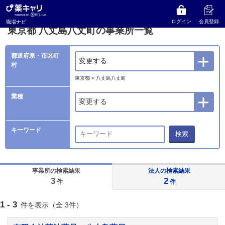
薬キャリ 職場ナビ
事業所検索
東京都
八丈島八丈町の事業所一覧
ログイン
会員登録
職場ナビ
東京都 八丈島八丈町の事業所一覧
都道府県・市区町
変更する
村
東京都 > 八丈島八丈町
業種
変更する
キーワード
検索
事業所の検索結果
法人の検索結果
3
2
件
件
1 - 3
件を表示（全 3件）