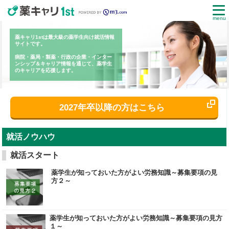
menu
薬キャリ1stは最大級の薬学生向け就活情報
サイトです。
病院・薬局・製薬・行政の企業・インター
ンシップ＆キャリア情報を通じて、薬学生
のキャリアを応援します。
2027年卒以降の方はこちら
就活ノウハウ
就活スタート
薬学生が知っておいた方がよい労務知識～募集要項の見
方２～
薬学生が知っておいた方がよい労務知識～募集要項の見方
１～