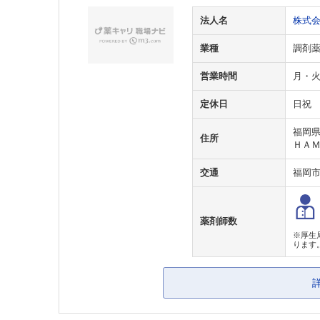
法人名
株式
業種
調剤
営業時間
月・火・
定休日
日祝
福岡
住所
ＨＡ
交通
福岡
薬剤師数
※厚生
ります