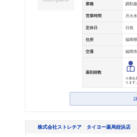
業種
調剤
営業時間
月火水金
定休日
日祝
住所
福岡
交通
福岡
薬剤師数
※厚生
ります
株式会社ストレチア タイヨー薬局姪浜店