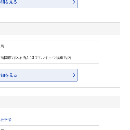
詳細を見る
薬局
福岡市西区石丸1-13-1マルキョウ福重店内
詳細を見る
会社平栄