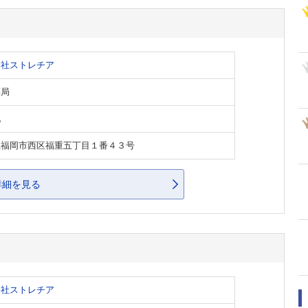
会社ストレチア
薬局
他
県福岡市西区福重五丁目１番４３号
詳細を見る
会社ストレチア