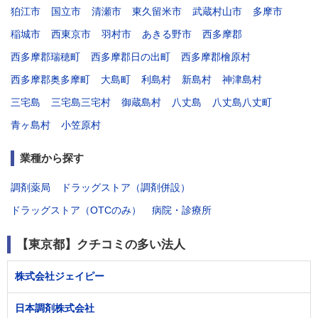
狛江市
国立市
清瀬市
東久留米市
武蔵村山市
多摩市
稲城市
西東京市
羽村市
あきる野市
西多摩郡
西多摩郡瑞穂町
西多摩郡日の出町
西多摩郡檜原村
西多摩郡奥多摩町
大島町
利島村
新島村
神津島村
三宅島
三宅島三宅村
御蔵島村
八丈島
八丈島八丈町
青ヶ島村
小笠原村
業種から探す
調剤薬局
ドラッグストア（調剤併設）
ドラッグストア（OTCのみ）
病院・診療所
【東京都】クチコミの多い法人
株式会社ジェイピー
日本調剤株式会社