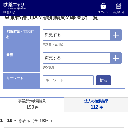
薬キャリ 職場ナビ
事業所検索
東京都
品川区の調剤薬局の事業所一覧
ログイン
会員登録
職場ナビ
東京都 品川区の調剤薬局の事業所一覧
都道府県・市区町
変更する
村
東京都 > 品川区
業種
変更する
調剤薬局
キーワード
検索
事業所の検索結果
法人の検索結果
193
112
件
件
1 - 10
件を表示（全 193件）