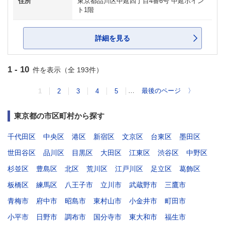
住所
東京都品川区中延四丁目4番6号 中延ポイン
ト1階
詳細を見る
1 - 10
件を表示（全 193件）
…
最後のページ
〉
1
2
3
4
5
東京都の市区町村から探す
千代田区
中央区
港区
新宿区
文京区
台東区
墨田区
世田谷区
品川区
目黒区
大田区
江東区
渋谷区
中野区
杉並区
豊島区
北区
荒川区
江戸川区
足立区
葛飾区
板橋区
練馬区
八王子市
立川市
武蔵野市
三鷹市
青梅市
府中市
昭島市
東村山市
小金井市
町田市
小平市
日野市
調布市
国分寺市
東大和市
福生市