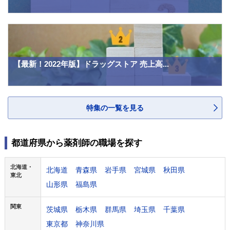
【最新！2022年版】ドラッグストア 売上高...
特集の一覧を見る
都道府県から薬剤師の職場を探す
北海道・
北海道
青森県
岩手県
宮城県
秋田県
東北
山形県
福島県
関東
茨城県
栃木県
群馬県
埼玉県
千葉県
東京都
神奈川県