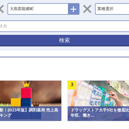
大島郡龍郷町
業種選択
検索
3
新！2023年版】調剤薬局 売上高
ドラッグストア大手5社を徹底
キング
年収、働き...