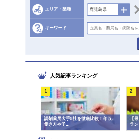
エリア・業種
鹿児島県
キーワード
人気記事ランキング
1
2
調剤薬局大手5社を徹底比較！年収、
【最
働き方や子...
ラン