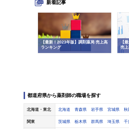
新着記事
【最新！2023年版】調剤薬局 売上高
【最
ランキング
売上高
都道府県から薬剤師の職場を探す
北海道・
東北
北海道
青森県
岩手県
宮城県
秋
関東
茨城県
栃木県
群馬県
埼玉県
千