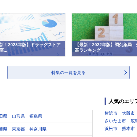
新！2023年版】ドラッグストア
【最新！2022年版】調剤薬局 
...
高ランキング
特集の一覧を見る
人気のエリ
横浜市
大阪市
田県
山形県
福島県
さいたま市
広
浜松市
熊本市
葉県
東京都
神奈川県