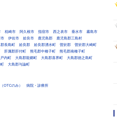
市
枕崎市
阿久根市
指宿市
西之表市
垂水市
霧島市
州市
伊佐市
姶良市
鹿児島郡
鹿児島郡三島村
水郡長島町
姶良郡
姶良郡湧水町
曽於郡
曽於郡大崎町
町
肝属郡肝付町
熊毛郡中種子町
熊毛郡南種子町
瀬戸内町
大島郡龍郷町
大島郡喜界町
大島郡徳之島町
名町
大島郡与論町
（OTCのみ）
病院・診療所