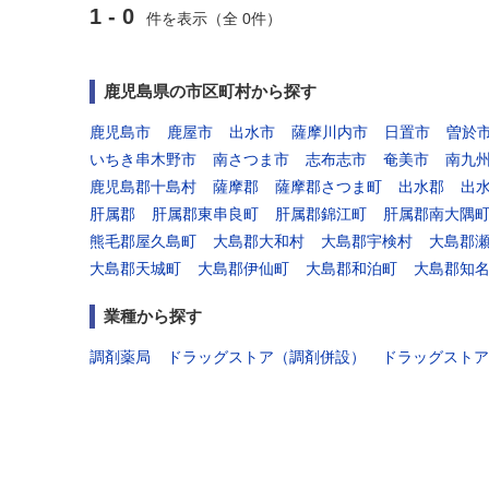
1 - 0
件を表示（全 0件）
鹿児島県の市区町村から探す
鹿児島市
鹿屋市
出水市
薩摩川内市
日置市
曽於
いちき串木野市
南さつま市
志布志市
奄美市
南九
鹿児島郡十島村
薩摩郡
薩摩郡さつま町
出水郡
出
肝属郡
肝属郡東串良町
肝属郡錦江町
肝属郡南大隅
熊毛郡屋久島町
大島郡大和村
大島郡宇検村
大島郡
大島郡天城町
大島郡伊仙町
大島郡和泊町
大島郡知
業種から探す
調剤薬局
ドラッグストア（調剤併設）
ドラッグストア