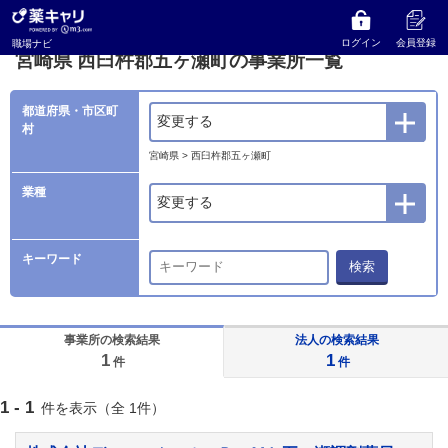
薬キャリ 職場ナビ
事業所検索
宮崎県
西臼杵郡五ヶ瀬町の事業所一覧
ログイン
会員登録
職場ナビ
宮崎県 西臼杵郡五ヶ瀬町の事業所一覧
都道府県・市区町
変更する
村
宮崎県 > 西臼杵郡五ヶ瀬町
業種
変更する
キーワード
検索
事業所の検索結果
法人の検索結果
1
1
件
件
1 - 1
件を表示（全 1件）