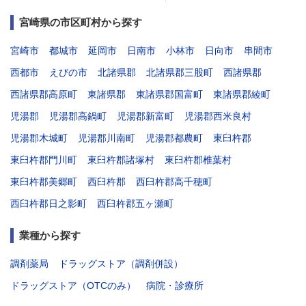
宮崎県の市区町村から探す
宮崎市
都城市
延岡市
日南市
小林市
日向市
串間市
西都市
えびの市
北諸県郡
北諸県郡三股町
西諸県郡
西諸県郡高原町
東諸県郡
東諸県郡国富町
東諸県郡綾町
児湯郡
児湯郡高鍋町
児湯郡新富町
児湯郡西米良村
児湯郡木城町
児湯郡川南町
児湯郡都農町
東臼杵郡
東臼杵郡門川町
東臼杵郡諸塚村
東臼杵郡椎葉村
東臼杵郡美郷町
西臼杵郡
西臼杵郡高千穂町
西臼杵郡日之影町
西臼杵郡五ヶ瀬町
業種から探す
調剤薬局
ドラッグストア（調剤併設）
ドラッグストア（OTCのみ）
病院・診療所