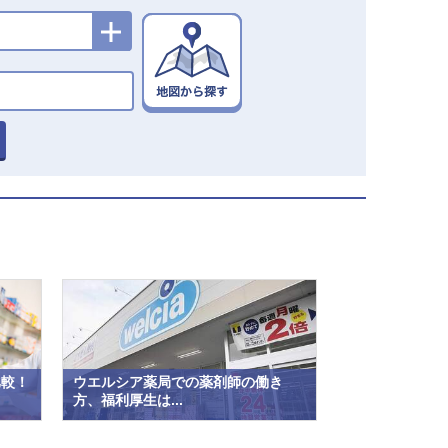
比較！
ウエルシア薬局での薬剤師の働き
方、福利厚生は...