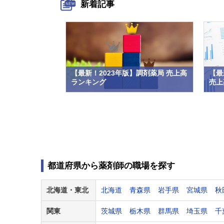
新着記事
【最新！2023年版】調剤薬局 売上高
【最
ランキング
売上高
都道府県から薬剤師の職場を探す
北海道・
東北
北海道
青森県
岩手県
宮城県
秋
関東
茨城県
栃木県
群馬県
埼玉県
千