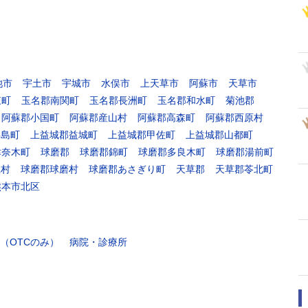
池市
宇土市
宇城市
水俣市
上天草市
阿蘇市
天草市
東町
玉名郡南関町
玉名郡長洲町
玉名郡和水町
菊池郡
阿蘇郡小国町
阿蘇郡産山村
阿蘇郡高森町
阿蘇郡西原村
嘉島町
上益城郡益城町
上益城郡甲佐町
上益城郡山都町
津奈木町
球磨郡
球磨郡錦町
球磨郡多良木町
球磨郡湯前町
江村
球磨郡球磨村
球磨郡あさぎり町
天草郡
天草郡苓北町
熊本市北区
（OTCのみ）
病院・診療所