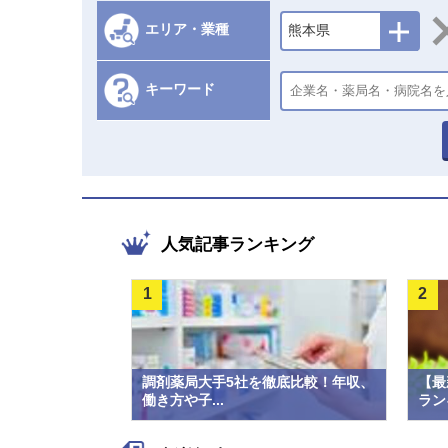
エリア・業種
熊本県
キーワード
人気記事ランキング
1
2
調剤薬局大手5社を徹底比較！年収、
【最
働き方や子...
ラン