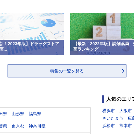
新！2023年版】ドラッグストア
【最新！2022年版】調剤薬局 
...
高ランキング
特集の一覧を見る
人気のエリ
横浜市
大阪市
田県
山形県
福島県
さいたま市
広
浜松市
熊本市
葉県
東京都
神奈川県