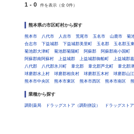
1 - 0
件を表示（全 0件）
熊本県の市区町村から探す
熊本市
八代市
人吉市
荒尾市
玉名市
山鹿市
菊
合志市
下益城郡
下益城郡美里町
玉名郡
玉名郡玉
菊池郡大津町
菊池郡菊陽町
阿蘇郡
阿蘇郡南小国町
阿蘇郡南阿蘇村
上益城郡
上益城郡御船町
上益城郡
八代郡
八代郡氷川町
葦北郡
葦北郡芦北町
葦北郡
球磨郡水上村
球磨郡相良村
球磨郡五木村
球磨郡山
熊本市中央区
熊本市東区
熊本市西区
熊本市南区
業種から探す
調剤薬局
ドラッグストア（調剤併設）
ドラッグストア