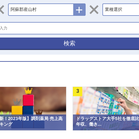
阿蘇郡産山村
業種選択
検索
3
新！2023年版】調剤薬局 売上高
ドラッグストア大手5社を徹底
キング
年収、働き...