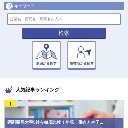
キーワード
検索
人気記事ランキング
1
調剤薬局大手5社を徹底比較！年収、働き方や子...