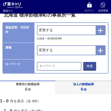
薬キャリ 職場ナビ
事業所検索
北海道
標津郡標津町の事業所一覧
ログイン
会員登録
職場ナビ
北海道 標津郡標津町の事業所一覧
都道府県・市区町
変更する
村
北海道 > 標津郡標津町
業種
変更する
キーワード
検索
事業所の検索結果
法人の検索結果
0
0
件
件
1 - 0
件を表示（全 0件）
1 - 0