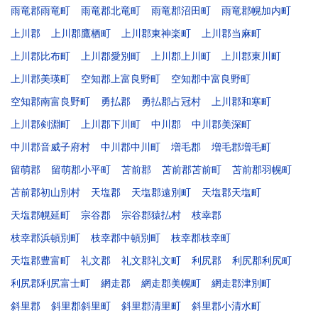
雨竜郡雨竜町
雨竜郡北竜町
雨竜郡沼田町
雨竜郡幌加内町
上川郡
上川郡鷹栖町
上川郡東神楽町
上川郡当麻町
上川郡比布町
上川郡愛別町
上川郡上川町
上川郡東川町
上川郡美瑛町
空知郡上富良野町
空知郡中富良野町
空知郡南富良野町
勇払郡
勇払郡占冠村
上川郡和寒町
上川郡剣淵町
上川郡下川町
中川郡
中川郡美深町
中川郡音威子府村
中川郡中川町
増毛郡
増毛郡増毛町
留萌郡
留萌郡小平町
苫前郡
苫前郡苫前町
苫前郡羽幌町
苫前郡初山別村
天塩郡
天塩郡遠別町
天塩郡天塩町
天塩郡幌延町
宗谷郡
宗谷郡猿払村
枝幸郡
枝幸郡浜頓別町
枝幸郡中頓別町
枝幸郡枝幸町
天塩郡豊富町
礼文郡
礼文郡礼文町
利尻郡
利尻郡利尻町
利尻郡利尻富士町
網走郡
網走郡美幌町
網走郡津別町
斜里郡
斜里郡斜里町
斜里郡清里町
斜里郡小清水町