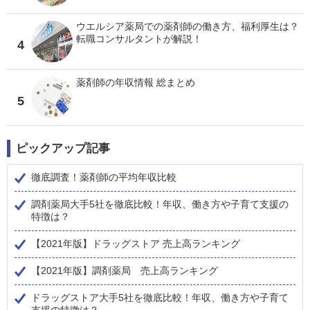
ウエルシア薬局での薬剤師の働き方、福利厚生は？
転職コンサルタントが解説！
4
薬剤師の年収情報 総まとめ
5
ピックアップ記事
徹底調査！薬剤師の平均年収比較
調剤薬局大手5社を徹底比較！年収、働き方や子育て支援の
特徴は？
【2021年版】ドラッグストア 売上高ランキング
【2021年版】調剤薬局 売上高ランキング
ドラッグストア大手5社を徹底比較！年収、働き方や子育て