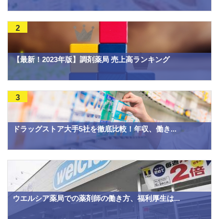
2
【最新！2023年版】調剤薬局 売上高ランキング
3
ドラッグストア大手5社を徹底比較！年収、働き...
ウエルシア薬局での薬剤師の働き方、福利厚生は...