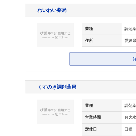
わいわい薬局
業種
調剤
住所
愛媛県
くすのき調剤薬局
業種
調剤
営業時間
月火水金
定休日
日祝