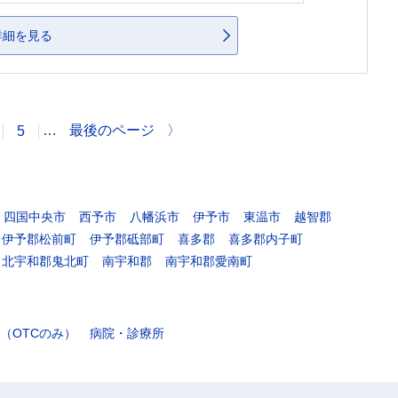
詳細を見る
…
最後のページ
〉
5
四国中央市
西予市
八幡浜市
伊予市
東温市
越智郡
伊予郡松前町
伊予郡砥部町
喜多郡
喜多郡内子町
北宇和郡鬼北町
南宇和郡
南宇和郡愛南町
（OTCのみ）
病院・診療所