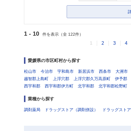
1 - 10
件を表示（全 122件）
1
2
3
4
愛媛県の市区町村から探す
松山市
今治市
宇和島市
新居浜市
西条市
大洲市
越智郡上島町
上浮穴郡
上浮穴郡久万高原町
伊予郡
西宇和郡
西宇和郡伊方町
北宇和郡
北宇和郡松野町
業種から探す
調剤薬局
ドラッグストア（調剤併設）
ドラッグストア