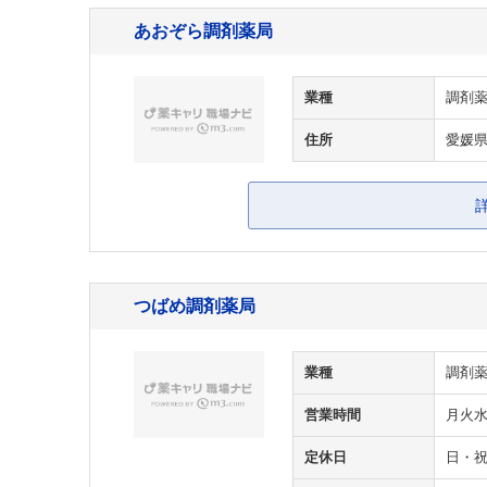
あおぞら調剤薬局
業種
調剤
住所
愛媛県
つばめ調剤薬局
業種
調剤
営業時間
月火水金
定休日
日・