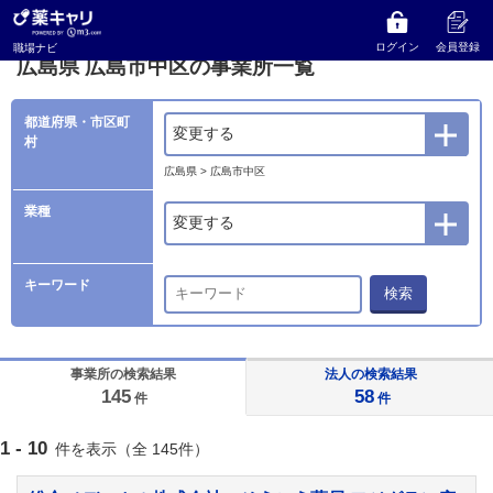
薬キャリ 職場ナビ
事業所検索
広島県
広島市中区の事業所一覧
ログイン
会員登録
職場ナビ
広島県 広島市中区の事業所一覧
都道府県・市区町
変更する
村
広島県 > 広島市中区
業種
変更する
キーワード
検索
事業所の検索結果
法人の検索結果
145
58
件
件
1 - 10
件を表示（全 145件）