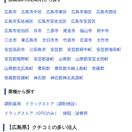
広島市
広島市中区
広島市東区
広島市南区
広島市西区
広島市安佐南区
広島市安佐北区
広島市安芸区
広島市佐伯区
呉市
三原市
尾道市
福山市
府中市
三次市
東広島市
廿日市市
竹原市
庄原市
大竹市
安芸高田市
江田島市
安芸郡
安芸郡府中町
安芸郡海田町
安芸郡熊野町
安芸郡坂町
山県郡
山県郡安芸太田町
山県郡北広島町
豊田郡
豊田郡大崎上島町
世羅郡
世羅郡世羅町
神石郡
神石郡神石高原町
業種から探す
調剤薬局
ドラッグストア（調剤併設）
ドラッグストア（OTCのみ）
病院・診療所
【広島県】クチコミの多い法人