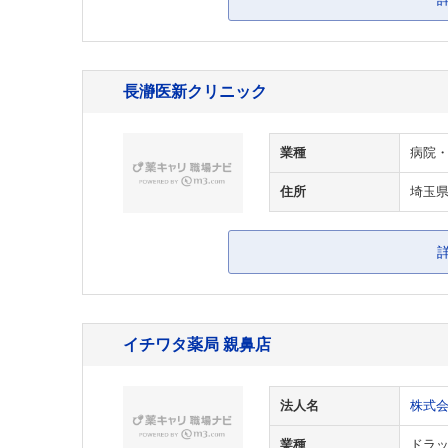
長瀞医新クリニック
業種
病院
住所
埼玉
イチワタ薬局 親鼻店
法人名
株式
業種
ドラ