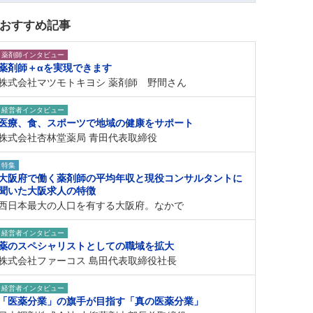
おすすめ記事
薬剤師インタビュー
薬剤師＋αを実現できます
株式会社マツモトキヨシ 薬剤師 野間さん
経営者インタビュー
医療、食、スポーツで地域の健康をサポート
株式会社杏林堂薬局 青田代表取締役
特集
大阪府で働く薬剤師の平均年収と現役コンサルタントに
聞いた大阪求人の特徴
西日本最大の人口を有する大阪府。なかで
経営者インタビュー
薬のスペシャリストとしての職域を拡大
株式会社ファーコス 島田代表取締役社長
経営者インタビュー
「医薬分業」の旗手が目指す「真の医薬分業」