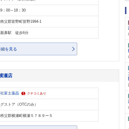
9：00～18：30
秩父郡皆野町皆野1994-1
親鼻駅 徒歩6分
詳細を見る
横瀬店
会社富士薬品
クチコミあり
グストア（OTCのみ）
県秩父郡横瀬町横瀬５７８９ー５