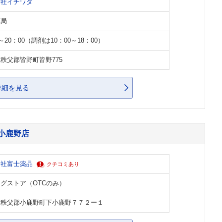
会社イチワタ
薬局
0～20：00（調剤は10：00～18：00）
秩父郡皆野町皆野775
詳細を見る
小鹿野店
会社富士薬品
クチコミあり
グストア（OTCのみ）
県秩父郡小鹿野町下小鹿野７７２ー１