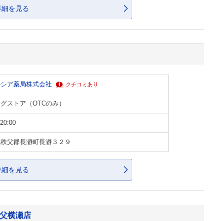
詳細を見る
ルシア薬局株式会社
クチコミあり
グストア（OTCのみ）
20:00
県秩父郡長瀞町長瀞３２９
詳細を見る
秩父横瀬店