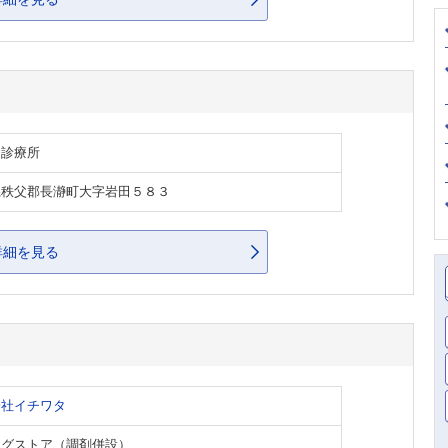
・診療所
県秩父郡長瀞町大字岩田５８３
詳細を見る
会社イチワタ
ッグストア（調剤併設）