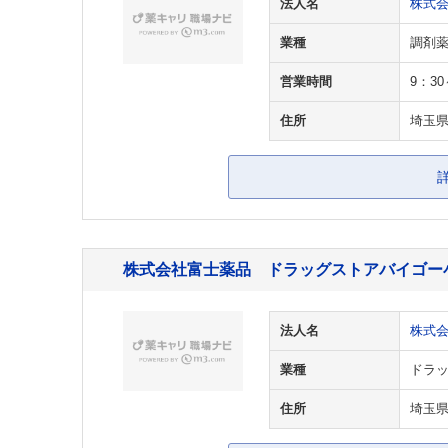
法人名
株式
業種
調剤
営業時間
9：3
住所
埼玉県
株式会社富士薬品 ドラッグストアバイゴー
法人名
株式
業種
ドラッ
住所
埼玉