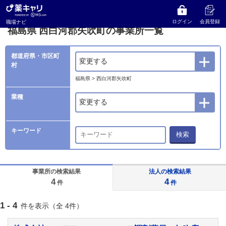
薬キャリ 職場ナビ
事業所検索
福島県
西白河郡矢吹町の事業所一覧
ログイン
会員登録
職場ナビ
福島県 西白河郡矢吹町の事業所一覧
都道府県・市区町
変更する
村
福島県 > 西白河郡矢吹町
業種
変更する
キーワード
検索
事業所の検索結果
法人の検索結果
4
4
件
件
1 - 4
件を表示（全 4件）