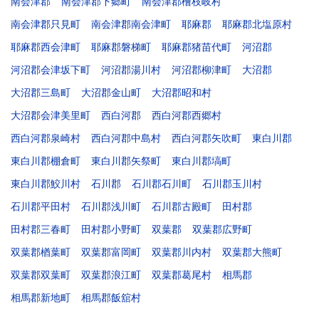
南会津郡
南会津郡下郷町
南会津郡檜枝岐村
南会津郡只見町
南会津郡南会津町
耶麻郡
耶麻郡北塩原村
耶麻郡西会津町
耶麻郡磐梯町
耶麻郡猪苗代町
河沼郡
河沼郡会津坂下町
河沼郡湯川村
河沼郡柳津町
大沼郡
大沼郡三島町
大沼郡金山町
大沼郡昭和村
大沼郡会津美里町
西白河郡
西白河郡西郷村
西白河郡泉崎村
西白河郡中島村
西白河郡矢吹町
東白川郡
東白川郡棚倉町
東白川郡矢祭町
東白川郡塙町
東白川郡鮫川村
石川郡
石川郡石川町
石川郡玉川村
石川郡平田村
石川郡浅川町
石川郡古殿町
田村郡
田村郡三春町
田村郡小野町
双葉郡
双葉郡広野町
双葉郡楢葉町
双葉郡富岡町
双葉郡川内村
双葉郡大熊町
双葉郡双葉町
双葉郡浪江町
双葉郡葛尾村
相馬郡
相馬郡新地町
相馬郡飯舘村