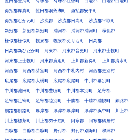
虻田郡豊浦町
有珠郡
有珠郡壮瞥町
白老郡
白老郡白老町
勇払郡厚真町
虻田郡洞爺湖町
勇払郡安平町
勇払郡むかわ町
沙流郡
沙流郡日高町
沙流郡平取町
新冠郡
新冠郡新冠町
浦河郡
浦河郡浦河町
様似郡
様似郡様似町
幌泉郡
幌泉郡えりも町
日高郡
日高郡新ひだか町
河東郡
河東郡音更町
河東郡士幌町
河東郡上士幌町
河東郡鹿追町
上川郡新得町
上川郡清水町
河西郡
河西郡芽室町
河西郡中札内村
河西郡更別村
広尾郡
広尾郡大樹町
広尾郡広尾町
中川郡幕別町
中川郡池田町
中川郡豊頃町
中川郡本別町
足寄郡
足寄郡足寄町
足寄郡陸別町
十勝郡
十勝郡浦幌町
釧路郡
釧路郡釧路町
厚岸郡
厚岸郡厚岸町
厚岸郡浜中町
川上郡
川上郡標茶町
川上郡弟子屈町
阿寒郡
阿寒郡鶴居村
白糠郡
白糠郡白糠町
野付郡
野付郡別海町
標津郡