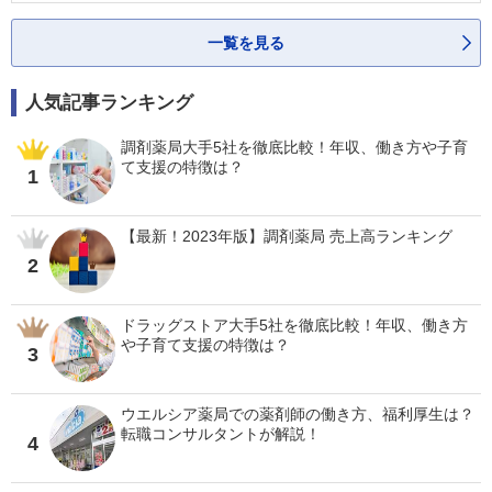
一覧を見る
人気記事ランキング
調剤薬局大手5社を徹底比較！年収、働き方や子育
て支援の特徴は？
1
【最新！2023年版】調剤薬局 売上高ランキング
2
ドラッグストア大手5社を徹底比較！年収、働き方
や子育て支援の特徴は？
3
ウエルシア薬局での薬剤師の働き方、福利厚生は？
転職コンサルタントが解説！
4