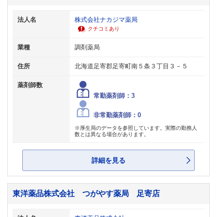
法人名
株式会社ナカジマ薬局
クチコミあり
業種
調剤薬局
住所
北海道足寄郡足寄町南５条３丁目３－５
薬剤師数
常勤薬剤師：3
非常勤薬剤師：0
※厚生局のデータを参照しています。実際の勤務人
数とは異なる場合があります。
詳細を見る
東洋薬品株式会社 つがやす薬局 足寄店