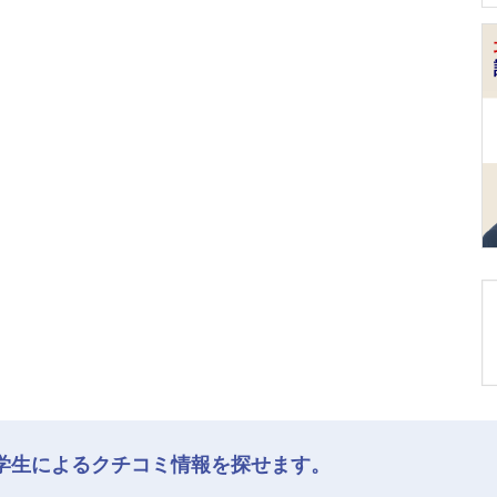
学生によるクチコミ情報を探せます。