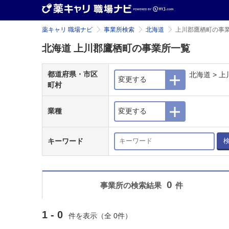
薬キャリ 職場ナビ
事業所検索
北海道
上川郡鷹栖町の事
北海道 上川郡鷹栖町の事業所一覧
都道府県・市区
北海道 > 
変更する
町村
業種
変更する
キーワード
0
事業所の検索結果
件
1 - 0
件を表示（全 0件）