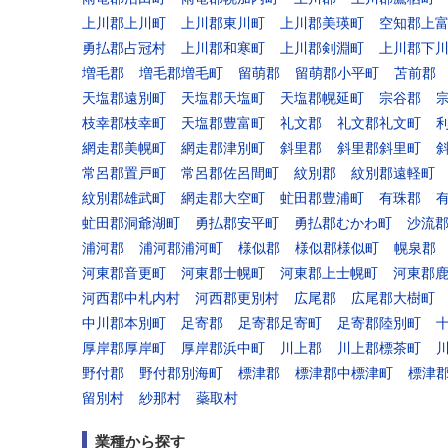
上川郡上川町
上川郡東川町
上川郡美瑛町
空知郡上
勇払郡占冠村
上川郡和寒町
上川郡剣淵町
上川郡下
増毛郡
増毛郡増毛町
留萌郡
留萌郡小平町
苫前郡
天塩郡遠別町
天塩郡天塩町
天塩郡幌延町
宗谷郡
枝幸郡枝幸町
天塩郡豊富町
礼文郡
礼文郡礼文町
網走郡美幌町
網走郡津別町
斜里郡
斜里郡斜里町
常呂郡置戸町
常呂郡佐呂間町
紋別郡
紋別郡遠軽町
紋別郡雄武町
網走郡大空町
虻田郡豊浦町
有珠郡
虻田郡洞爺湖町
勇払郡安平町
勇払郡むかわ町
沙流
浦河郡
浦河郡浦河町
様似郡
様似郡様似町
幌泉郡
河東郡音更町
河東郡士幌町
河東郡上士幌町
河東郡
河西郡中札内村
河西郡更別村
広尾郡
広尾郡大樹町
中川郡本別町
足寄郡
足寄郡足寄町
足寄郡陸別町
厚岸郡厚岸町
厚岸郡浜中町
川上郡
川上郡標茶町
野付郡
野付郡別海町
標津郡
標津郡中標津町
標津
留別村
紗那村
蘂取村
業種から探す