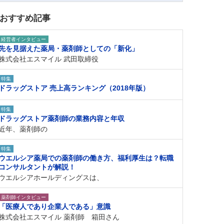
おすすめ記事
経営者インタビュー
先を見据えた薬局・薬剤師としての「新化」
株式会社エスマイル 武田取締役
特集
ドラッグストア 売上高ランキング（2018年版）
特集
ドラッグストア薬剤師の業務内容と年収
近年、薬剤師の
特集
ウエルシア薬局での薬剤師の働き方、福利厚生は？転職
コンサルタントが解説！
ウエルシアホールディングスは、
薬剤師インタビュー
「医療人であり企業人である」意識
株式会社エスマイル 薬剤師 箱田さん