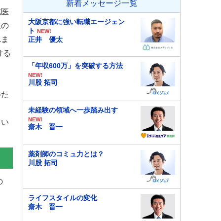
新着メッセージ一覧
域医
大阪京都に強い転職エージェン
性の
ト
NEW!
れま
正井 優太
ける
「年収600万」を突破する方法
NEW!
川股 拓司
得た
未経験の領域へ一歩踏み出す
NEW!
てい
齋木 晋一
薬剤師のコミュ力とは？
川股 拓司
の
ライフスタイルの変化
齋木 晋一