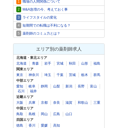
1
職場の人間関係について
2
M&A急増の今、考えておく事
3
ライフスタイルの変化
4
短期間での転職は不利になる？
5
薬剤師のコミュ力とは？
エリア別の薬剤師求人
北海道・東北エリア
北海道
青森
岩手
宮城
秋田
山形
福島
関東エリア
東京
神奈川
埼玉
千葉
茨城
栃木
群馬
中部エリア
愛知
岐阜
静岡
山梨
新潟
長野
富山
石川
福井
近畿エリア
大阪
兵庫
京都
奈良
滋賀
和歌山
三重
中国エリア
鳥取
島根
岡山
広島
山口
四国エリア
徳島
香川
愛媛
高知