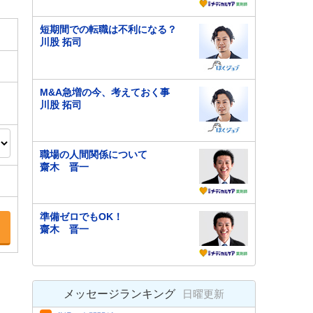
短期間での転職は不利になる？
川股 拓司
M&A急増の今、考えておく事
川股 拓司
職場の人間関係について
齋木 晋一
準備ゼロでもOK！
齋木 晋一
メッセージランキング
日曜更新