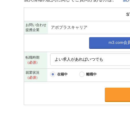
S
お問い合わせ
アポプラスキャリア
提携企業
m3.com
転職時期
（必須）
就業状況
在籍中
離職中
（必須）