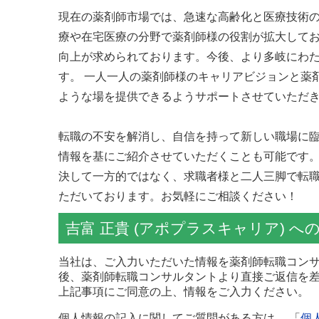
現在の薬剤師市場では、急速な高齢化と医療技術
療や在宅医療の分野で薬剤師様の役割が拡大して
向上が求められております。今後、より多岐にわ
す。 一人一人の薬剤師様のキャリアビジョンと薬
ような場を提供できるようサポートさせていただ
転職の不安を解消し、自信を持って新しい職場に
情報を基にご紹介させていただくことも可能です
決して一方的ではなく、求職者様と二人三脚で転
ただいております。お気軽にご相談ください！
吉富 正貴 (アポプラスキャリア) 
当社は、ご入力いただいた情報を薬剤師転職コンサ
後、薬剤師転職コンサルタントより直接ご返信を
上記事項にご同意の上、情報をご入力ください。
個人情報の記入に関してご質問がある方は、 「
個