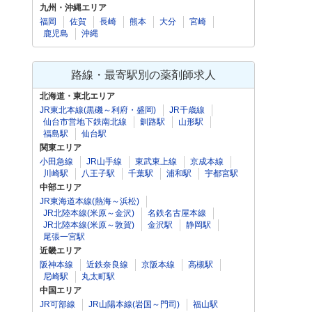
九州・沖縄エリア
福岡
佐賀
長崎
熊本
大分
宮崎
鹿児島
沖縄
路線・最寄駅別の薬剤師求人
北海道・東北エリア
JR東北本線(黒磯～利府・盛岡)
JR千歳線
仙台市営地下鉄南北線
釧路駅
山形駅
福島駅
仙台駅
関東エリア
小田急線
JR山手線
東武東上線
京成本線
川崎駅
八王子駅
千葉駅
浦和駅
宇都宮駅
中部エリア
JR東海道本線(熱海～浜松)
JR北陸本線(米原～金沢)
名鉄名古屋本線
JR北陸本線(米原～敦賀)
金沢駅
静岡駅
尾張一宮駅
近畿エリア
阪神本線
近鉄奈良線
京阪本線
高槻駅
尼崎駅
丸太町駅
中国エリア
JR可部線
JR山陽本線(岩国～門司)
福山駅