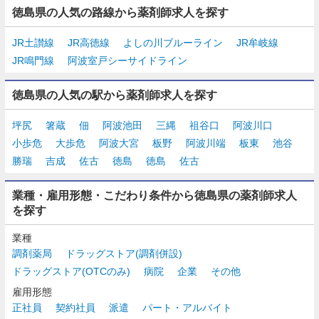
徳島県の人気の路線から薬剤師求人を探す
JR土讃線
JR高徳線
よしの川ブルーライン
JR牟岐線
JR鳴門線
阿波室戸シーサイドライン
徳島県の人気の駅から薬剤師求人を探す
坪尻
箸蔵
佃
阿波池田
三縄
祖谷口
阿波川口
小歩危
大歩危
阿波大宮
板野
阿波川端
板東
池谷
勝瑞
吉成
佐古
徳島
徳島
佐古
業種・雇用形態・こだわり条件から徳島県の薬剤師求人
を探す
業種
調剤薬局
ドラッグストア(調剤併設)
ドラッグストア(OTCのみ)
病院
企業
その他
雇用形態
正社員
契約社員
派遣
パート・アルバイト