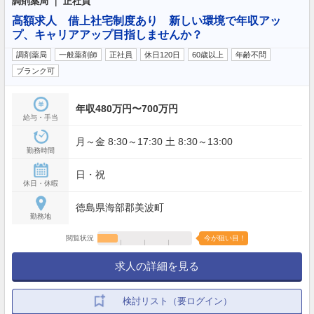
調剤薬局 ｜ 正社員
高額求人 借上社宅制度あり 新しい環境で年収アッ
プ、キャリアアップ目指しませんか？
調剤薬局
一般薬剤師
正社員
休日120日
60歳以上
年齢不問
ブランク可
年収480万円〜700万円
給与・手当
月～金 8:30～17:30 土 8:30～13:00
勤務時間
日・祝
休日・休暇
徳島県海部郡美波町
勤務地
閲覧状況
今が狙い目！
求人の詳細を見る
検討リスト（要ログイン）