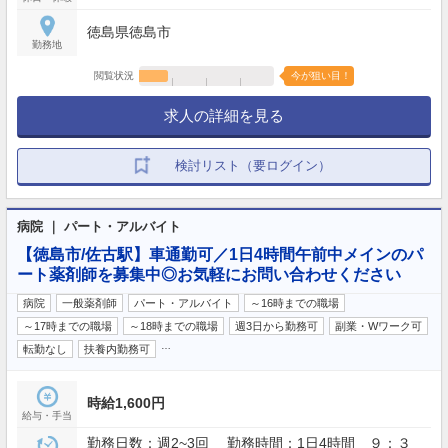
徳島県徳島市
勤務地
閲覧状況
今が狙い目！
求人の詳細を見る
検討リスト（要ログイン）
病院 ｜ パート・アルバイト
【徳島市/佐古駅】車通勤可／1日4時間午前中メインのパ
ート薬剤師を募集中◎お気軽にお問い合わせください
病院
一般薬剤師
パート・アルバイト
～16時までの職場
～17時までの職場
～18時までの職場
週3日から勤務可
副業・Wワーク可
…
転勤なし
扶養内勤務可
時給1,600円
給与・手当
勤務日数：週2~3回 勤務時間：1日4時間 ９：３