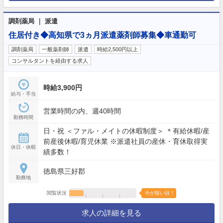
調剤薬局 ｜ 派遣
住居付き◆高知県で3ヵ月派遣薬剤師募集◆車通勤可
調剤薬局
一般薬剤師
派遣
時給2,500円以上
コンサルタントを経由する求人
時給3,900円
給与・手当
営業時間の内、週40時間
勤務時間
日・祝 ＜ファル・メイトの休暇制度＞ ＊有給休暇/産
前産後休暇/育児休業 ※派遣社員の産休・育休取得実
休日・休暇
績多数！
徳島県三好郡
勤務地
閲覧状況
今が狙い目！
求人の詳細を見る