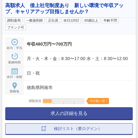
高額求人 借上社宅制度あり 新しい環境で年収アッ
プ、キャリアアップ目指しませんか？
調剤薬局
一般薬剤師
正社員
休日120日
60歳以上
年齢不問
ブランク可
年収480万円〜700万円
給与・手当
月・火・木・金：8:30〜17:00 水・土：8:30〜12:00
勤務時間
日・祝
休日・休暇
徳島県阿南市
勤務地
閲覧状況
今が狙い目！
求人の詳細を見る
検討リスト（要ログイン）