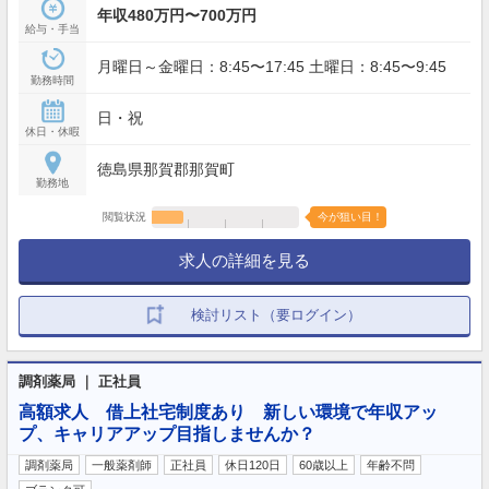
年収480万円〜700万円
給与・手当
月曜日～金曜日：8:45〜17:45 土曜日：8:45〜9:45
勤務時間
日・祝
休日・休暇
徳島県那賀郡那賀町
勤務地
閲覧状況
今が狙い目！
求人の詳細を見る
検討リスト（要ログイン）
調剤薬局 ｜ 正社員
高額求人 借上社宅制度あり 新しい環境で年収アッ
プ、キャリアアップ目指しませんか？
調剤薬局
一般薬剤師
正社員
休日120日
60歳以上
年齢不問