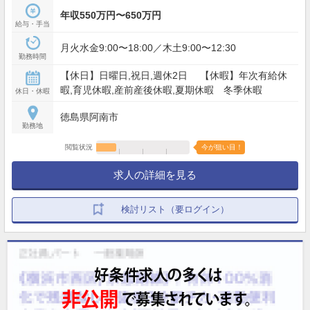
年収550万円〜650万円
給与・手当
月火水金9:00〜18:00／木土9:00〜12:30
勤務時間
【休日】日曜日,祝日,週休2日 【休暇】年次有給休
暇,育児休暇,産前産後休暇,夏期休暇 冬季休暇
休日・休暇
徳島県阿南市
勤務地
閲覧状況
今が狙い目！
求人の詳細を見る
検討リスト（要ログイン）