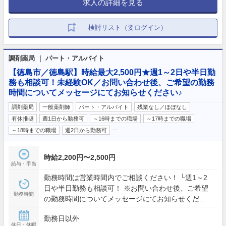
求人の詳細を見る
検討リスト（要ログイン）
調剤薬局 ｜ パート・アルバイト
【徳島市／徳島駅】時給最大2,500円★週1～2日や半日勤
務も相談可！未経験OK／お問い合わせ後、ご希望の勤務
時間についてメッセージにてお知らせください♪
調剤薬局
一般薬剤師
パート・アルバイト
残業なし／ほぼなし
有休推奨
週1日から勤務可
～16時までの職場
～17時までの職場
…
～18時までの職場
週2日から勤務可
時給2,200円〜2,500円
給与・手当
勤務時間は営業時間内でご相談ください！ └週1～2
日や半日勤務も相談可！ ※お問い合わせ後、ご希望
勤務時間
の勤務時間についてメッセージにてお知らせくださ
い♪ 《店舗営業時間》 月火木金 9:00～18:30 / 水
勤務日以外
9:00～17:00 / 土 9:00～13:00
休日・休暇