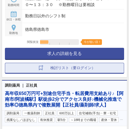
０〜１３：３０ ※勤務曜日は要相談
勤務時間
勤務日以外のシフト制
休日・休暇
徳島県徳島市
勤務地
閲覧状況
今が狙い目！
求人の詳細を見る
検討リスト（要ログイン）
調剤薬局 ｜ 正社員
高年収650万円可+別途住宅手当・転居費用支給あり♪【阿
南市/阿波橘駅】駅徒歩2分でアクセス良好♪機械化推進で
効率◎徳島県内で複数展開【正社員/薬剤師/求人】
調剤薬局
一般薬剤師
正社員
600万以上
住宅補助(手当)・寮・社宅
…
残業なし／ほぼなし
有休推奨
駅5分
～18時までの職場
産休・育休