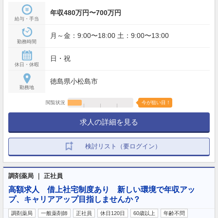
年収480万円〜700万円
給与・手当
月～金：9:00〜18:00 土：9:00〜13:00
勤務時間
日・祝
休日・休暇
徳島県小松島市
勤務地
閲覧状況
今が狙い目！
求人の詳細を見る
検討リスト（要ログイン）
調剤薬局 ｜ 正社員
高額求人 借上社宅制度あり 新しい環境で年収アッ
プ、キャリアアップ目指しませんか？
調剤薬局
一般薬剤師
正社員
休日120日
60歳以上
年齢不問