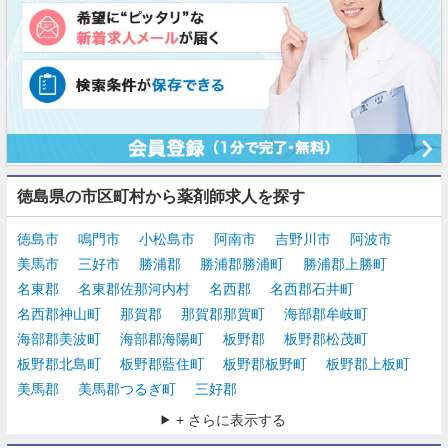
徳島県の市区町村から薬剤師求人を探す
徳島市
鳴門市
小松島市
阿南市
吉野川市
阿波市
美馬市
三好市
勝浦郡
勝浦郡勝浦町
勝浦郡上勝町
名東郡
名東郡佐那河内村
名西郡
名西郡石井町
名西郡神山町
那賀郡
那賀郡那賀町
海部郡牟岐町
海部郡美波町
海部郡海陽町
板野郡
板野郡松茂町
板野郡北島町
板野郡藍住町
板野郡板野町
板野郡上板町
美馬郡
美馬郡つるぎ町
三好郡
+ さらに表示する