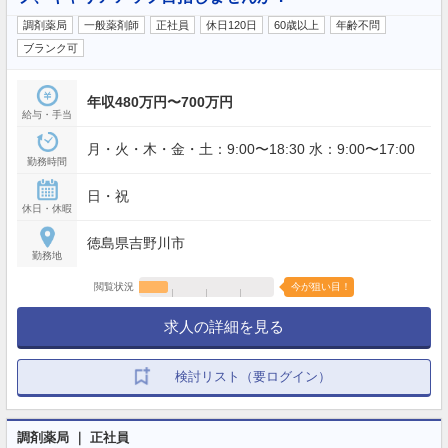
調剤薬局
一般薬剤師
正社員
休日120日
60歳以上
年齢不問
ブランク可
年収480万円〜700万円
給与・手当
月・火・木・金・土：9:00〜18:30 水：9:00〜17:00
勤務時間
日・祝
休日・休暇
徳島県吉野川市
勤務地
閲覧状況
今が狙い目！
求人の詳細を見る
検討リスト（要ログイン）
調剤薬局 ｜ 正社員