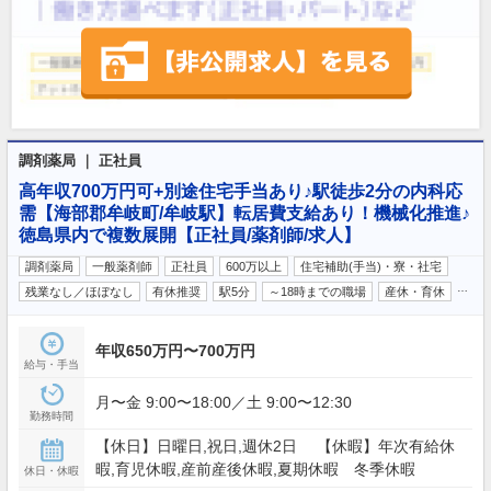
調剤薬局 ｜ 正社員
高年収700万円可+別途住宅手当あり♪駅徒歩2分の内科応
需【海部郡牟岐町/牟岐駅】転居費支給あり！機械化推進♪
徳島県内で複数展開【正社員/薬剤師/求人】
調剤薬局
一般薬剤師
正社員
600万以上
住宅補助(手当)・寮・社宅
…
残業なし／ほぼなし
有休推奨
駅5分
～18時までの職場
産休・育休
年収650万円〜700万円
給与・手当
月〜金 9:00〜18:00／土 9:00〜12:30
勤務時間
【休日】日曜日,祝日,週休2日 【休暇】年次有給休
暇,育児休暇,産前産後休暇,夏期休暇 冬季休暇
休日・休暇