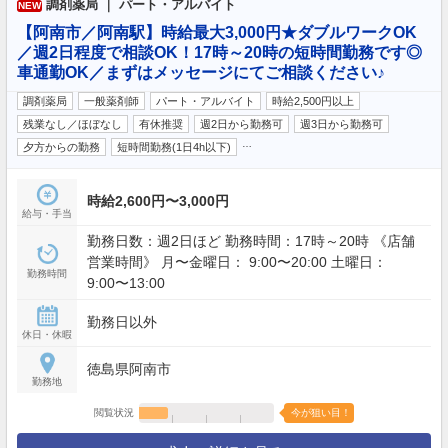
調剤薬局 ｜ パート・アルバイト
NEW
【阿南市／阿南駅】時給最大3,000円★ダブルワークOK
／週2日程度で相談OK！17時～20時の短時間勤務です◎
車通勤OK／まずはメッセージにてご相談ください♪
調剤薬局
一般薬剤師
パート・アルバイト
時給2,500円以上
残業なし／ほぼなし
有休推奨
週2日から勤務可
週3日から勤務可
…
夕方からの勤務
短時間勤務(1日4h以下)
時給2,600円〜3,000円
給与・手当
勤務日数：週2日ほど 勤務時間：17時～20時 《店舗
営業時間》 月〜金曜日： 9:00〜20:00 土曜日：
勤務時間
9:00〜13:00
勤務日以外
休日・休暇
徳島県阿南市
勤務地
閲覧状況
今が狙い目！