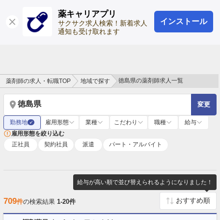
薬キャリアプリ
インストール
ログイン
会員登録
サクサク求人検索！新着求人
通知も受け取れます
徳島県の薬剤師求人一覧
薬剤師の求人・転職TOP
地域で探す
徳島県
変更
勤務地
雇用形態
業種
こだわり
職種
給与
✓
雇用形態を絞り込む
正社員
契約社員
派遣
パート・アルバイト
給与が高い順で並び替えられるようになりました！
709
件
の検索結果
1-20件