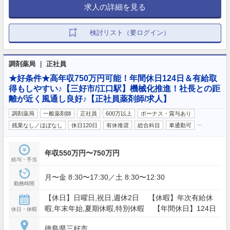
求人の詳細を見る
検討リスト（要ログイン）
調剤薬局 ｜ 正社員
★好条件★高年収750万円可能！年間休日124日＆有給取
得もしやすい♪【三好市/江口駅】機械化推進！社長との距
離が近く風通し良好♪【正社員薬剤師/求人】
調剤薬局
一般薬剤師
正社員
600万以上
ボーナス・賞与あり
…
残業なし／ほぼなし
休日120日
有休推奨
総合科目
車通勤可
年収550万円〜750万円
給与・手当
月〜金 8:30〜17:30／土 8:30〜12:30
勤務時間
【休日】日曜日,祝日,週休2日 【休暇】年次有給休
暇,年末年始,夏期休暇,特別休暇 【年間休日】124日
休日・休暇
徳島県三好市