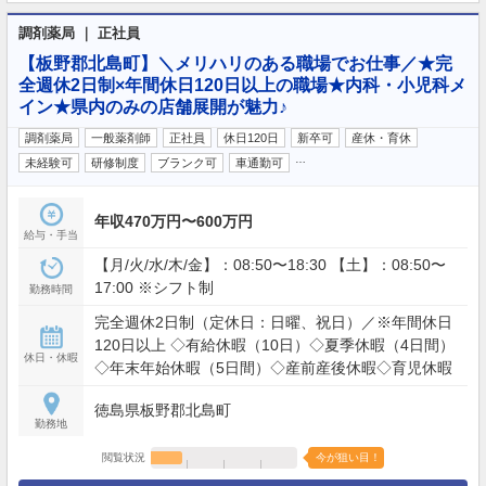
調剤薬局 ｜ 正社員
【板野郡北島町】＼メリハリのある職場でお仕事／★完
全週休2日制×年間休日120日以上の職場★内科・小児科メ
イン★県内のみの店舗展開が魅力♪
調剤薬局
一般薬剤師
正社員
休日120日
新卒可
産休・育休
…
未経験可
研修制度
ブランク可
車通勤可
年収470万円〜600万円
給与・手当
【月/火/水/木/金】：08:50〜18:30 【土】：08:50〜
17:00 ※シフト制
勤務時間
完全週休2日制（定休日：日曜、祝日）／※年間休日
120日以上 ◇有給休暇（10日）◇夏季休暇（4日間）
休日・休暇
◇年末年始休暇（5日間）◇産前産後休暇◇育児休暇
徳島県板野郡北島町
勤務地
閲覧状況
今が狙い目！