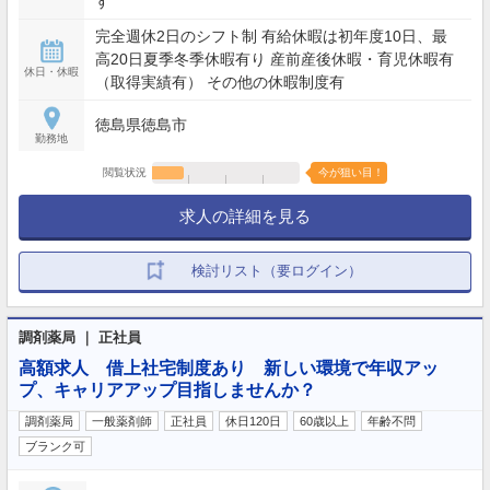
す
完全週休2日のシフト制 有給休暇は初年度10日、最
高20日夏季冬季休暇有り 産前産後休暇・育児休暇有
休日・休暇
（取得実績有） その他の休暇制度有
徳島県徳島市
勤務地
閲覧状況
今が狙い目！
求人の詳細を見る
検討リスト（要ログイン）
調剤薬局 ｜ 正社員
高額求人 借上社宅制度あり 新しい環境で年収アッ
プ、キャリアアップ目指しませんか？
調剤薬局
一般薬剤師
正社員
休日120日
60歳以上
年齢不問
ブランク可