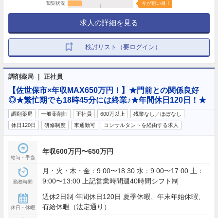
閲覧状況
今が狙い目！
求人の詳細を見る
検討リスト（要ログイン）
調剤薬局 ｜ 正社員
【佐世保市×年収MAX650万円！】★門前との関係良好
◎★繁忙期でも18時45分には終業♪★年間休日120日！★
調剤薬局
一般薬剤師
正社員
600万以上
残業なし／ほぼなし
休日120日
研修制度
車通勤可
コンサルタントを経由する求人
年収600万円〜650万円
給与・手当
月・火・木・金：9:00〜18:30 水：9:00〜17:00 土：
9:00〜13:00 上記営業時間週40時間シフト制
勤務時間
週休2日制 年間休日120日 夏季休暇、年末年始休暇、
有給休暇（法定通り）
休日・休暇