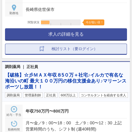
長崎県佐世保市
勤務地
閲覧状況
今が狙い目！
求人の詳細を見る
検討リスト（要ログイン）
調剤薬局 ｜ 正社員
【破格】☆彡ＭＡＸ年収８5０万＋社宅♪イルカで有名な
海沿いの町 最大１００万円の移住支援金あり♪マリーンス
ポーツし放題！！
調剤薬局
管理薬剤師
正社員
600万以上
コンサルタントを経由する求人
年収750万円〜800万円
給与・手当
月〜金／9：00〜18：00 土／9：00〜12：30 上記
営業時間のうち、シフト制 (週40時間)
勤務時間