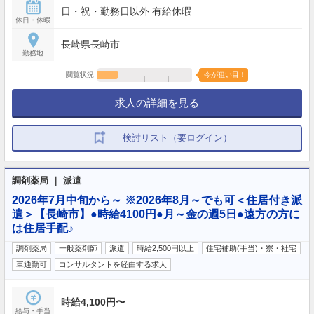
日・祝・勤務日以外 有給休暇
休日・休暇
長崎県長崎市
勤務地
閲覧状況
今が狙い目！
求人の詳細を見る
検討リスト（要ログイン）
調剤薬局 ｜ 派遣
2026年7月中旬から～ ※2026年8月～でも可＜住居付き派
遣＞【長崎市】●時給4100円●月～金の週5日●遠方の方に
は住居手配♪
調剤薬局
一般薬剤師
派遣
時給2,500円以上
住宅補助(手当)・寮・社宅
車通勤可
コンサルタントを経由する求人
時給4,100円〜
給与・手当