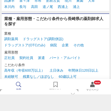
西諫早
喜々津
市布
肥前古賀
現川
東園
大草
本川内
長与
高田
道ノ尾
西浦上
浦上
業種・雇用形態・こだわり条件から長崎県の薬剤師求人
を探す
業種
調剤薬局
ドラッグストア(調剤併設)
ドラッグストア(OTCのみ)
病院
企業
その他
雇用形態
正社員
契約社員
派遣
パート・アルバイト
こだわり条件
高年収（年収600万以上）
土日休み
年間休日120日以上
未経験可
残業なし／ほぼなし
60歳以上可
時給2,500円以上
new
検索
検討リスト
マイページ
TOP
m3.comログインで
求人探しがもっと便利に
最近チェックした求人一覧