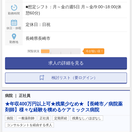
■想定シフト：月～金の週5日 月～金/9:00~18:00(休
憩60分)
勤務時間
定休日：日祝
休日・休暇
長崎県長崎市
勤務地
閲覧状況
今が狙い目！
求人の詳細を見る
検討リスト（要ログイン）
病院 ｜ 正社員
★年収400万円以上可★残業少なめ★ 【長崎市／病院薬
剤師】様々な経験を積めるケアミックス病院
病院
一般薬剤師
正社員
定期昇給
残業なし／ほぼなし
コンサルタントを経由する求人