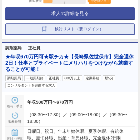
閲覧状況
今が狙い目！
求人の詳細を見る
検討リスト（要ログイン）
調剤薬局 ｜ 正社員
★年収670万円可★駅チカ★【長崎県佐世保市】完全週休
2日！仕事とプライベートにメリハリをつけながら就業す
ることが可能！
調剤薬局
一般薬剤師
正社員
600万以上
定期昇給
駅5分
コンサルタントを経由する求人
年収500万円〜670万円
給与・手当
（08:30〜17:30）／（09:00〜18:00）／（09:30〜
18:30）
勤務時間
日曜日、祝日、年末年始休暇、夏季休暇、有給休
暇、慶弔休暇、出産・育児休暇、完全週休2日制
休日・休暇