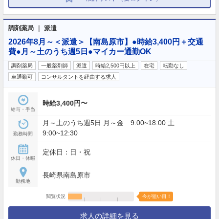
調剤薬局 ｜ 派遣
2026年8月～＜派遣＞【南島原市】●時給3,400円＋交通
費●月～土のうち週5日●マイカー通勤OK
調剤薬局
一般薬剤師
派遣
時給2,500円以上
在宅
転勤なし
車通勤可
コンサルタントを経由する求人
時給3,400円〜
給与・手当
月～土のうち週5日 月～金 9:00~18:00 土
9:00~12:30
勤務時間
定休日：日・祝
休日・休暇
長崎県南島原市
勤務地
閲覧状況
今が狙い目！
求人の詳細を見る