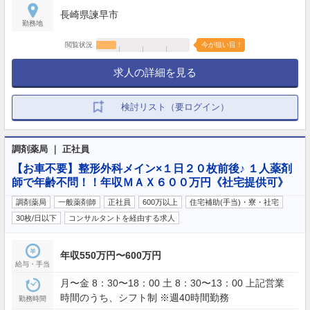
長崎県諫早市
勤務地
閲覧状況
今が狙い目！
求人の詳細を見る
検討リスト（要ログイン）
調剤薬局 ｜ 正社員
【お車不要】整形外科メイン×１日２０枚前後♪ １人薬剤
師で年齢不問！！年収ＭＡＸ６００万円《社宅提供可》
調剤薬局
一般薬剤師
正社員
600万以上
住宅補助(手当)・寮・社宅
30枚/日以下
コンサルタントを経由する求人
年収550万円〜600万円
給与・手当
月〜金 8：30〜18：00 土 8：30〜13：00 上記営業
時間のうち、シフト制 ※週40時間勤務
勤務時間