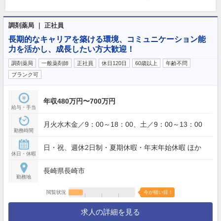
調剤薬局 ｜ 正社員
長期的なキャリアを築ける環境、コミュニケーション能
力を活かし、成長したい方大歓迎！
調剤薬局
一般薬剤師
正社員
休日120日
60歳以上
年齢不問
ブランク可
年収480万円〜700万円
給与・手当
月火水木金／9：00～18：00、土／9：00～13：00
勤務時間
日・祝、週休2日制・夏期休暇・年末年始休暇 ほか
休日・休暇
長崎県長崎市
勤務地
閲覧状況
今が狙い目！
求人の詳細を見る