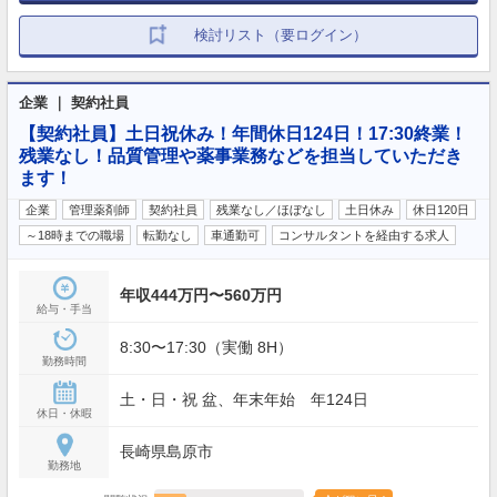
検討リスト（要ログイン）
企業 ｜ 契約社員
【契約社員】土日祝休み！年間休日124日！17:30終業！
残業なし！品質管理や薬事業務などを担当していただき
ます！
企業
管理薬剤師
契約社員
残業なし／ほぼなし
土日休み
休日120日
～18時までの職場
転勤なし
車通勤可
コンサルタントを経由する求人
年収444万円〜560万円
給与・手当
8:30〜17:30（実働 8H）
勤務時間
土・日・祝 盆、年末年始 年124日
休日・休暇
長崎県島原市
勤務地