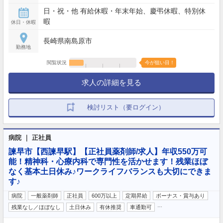
日・祝・他 有給休暇・年末年始、慶弔休暇、特別休
暇
休日・休暇
長崎県南島原市
勤務地
閲覧状況
今が狙い目！
求人の詳細を見る
検討リスト（要ログイン）
病院 ｜ 正社員
諫早市【西諫早駅】【正社員薬剤師/求人】年収550万可
能！精神科・心療内科で専門性を活かせます！残業ほぼ
なく基本土日休み♪ワークライフバランスも大切にできま
す♪
病院
一般薬剤師
正社員
600万以上
定期昇給
ボーナス・賞与あり
…
残業なし／ほぼなし
土日休み
有休推奨
車通勤可