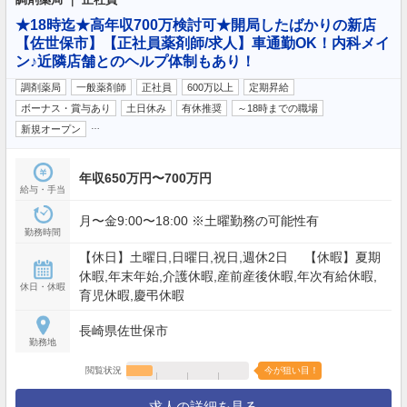
★18時迄★高年収700万検討可★開局したばかりの新店
【佐世保市】【正社員薬剤師/求人】車通勤OK！内科メイ
ン♪近隣店舗とのヘルプ体制もあり！
調剤薬局
一般薬剤師
正社員
600万以上
定期昇給
ボーナス・賞与あり
土日休み
有休推奨
～18時までの職場
…
新規オープン
年収650万円〜700万円
給与・手当
月〜金9:00〜18:00 ※土曜勤務の可能性有
勤務時間
【休日】土曜日,日曜日,祝日,週休2日 【休暇】夏期
休暇,年末年始,介護休暇,産前産後休暇,年次有給休暇,
休日・休暇
育児休暇,慶弔休暇
長崎県佐世保市
勤務地
閲覧状況
今が狙い目！
求人の詳細を見る