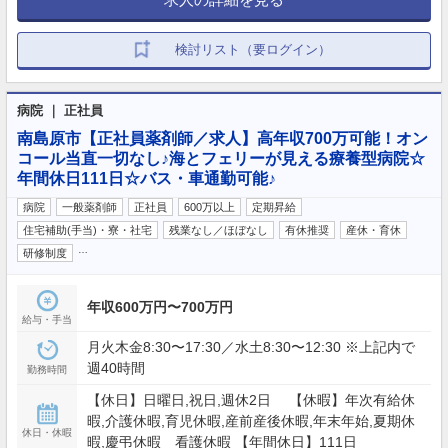
検討リスト（要ログイン）
病院 ｜ 正社員
南島原市【正社員薬剤師／求人】高年収700万可能！オン
コール当直一切なし♪海とフェリーが見える療養型病院☆
年間休日111日☆バス・車通勤可能♪
病院
一般薬剤師
正社員
600万以上
定期昇給
住宅補助(手当)・寮・社宅
残業なし／ほぼなし
有休推奨
産休・育休
…
研修制度
年収600万円〜700万円
給与・手当
月火木金8:30〜17:30／水土8:30〜12:30 ※上記内で
週40時間
勤務時間
【休日】日曜日,祝日,週休2日 【休暇】年次有給休
暇,介護休暇,育児休暇,産前産後休暇,年末年始,夏期休
休日・休暇
暇,慶弔休暇 看護休暇 【年間休日】111日