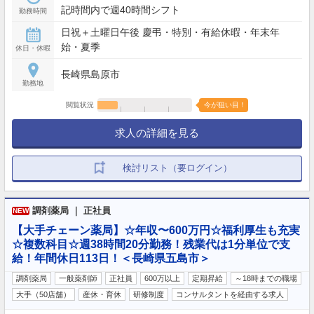
記時間内で週40時間シフト
勤務時間
日祝＋土曜日午後 慶弔・特別・有給休暇・年末年
始・夏季
休日・休暇
長崎県島原市
勤務地
閲覧状況
今が狙い目！
求人の詳細を見る
検討リスト（要ログイン）
調剤薬局 ｜ 正社員
NEW
【大手チェーン薬局】☆年収〜600万円☆福利厚生も充実
☆複数科目☆週38時間20分勤務！残業代は1分単位で支
給！年間休日113日！＜長崎県五島市＞
調剤薬局
一般薬剤師
正社員
600万以上
定期昇給
～18時までの職場
大手（50店舗）
産休・育休
研修制度
コンサルタントを経由する求人