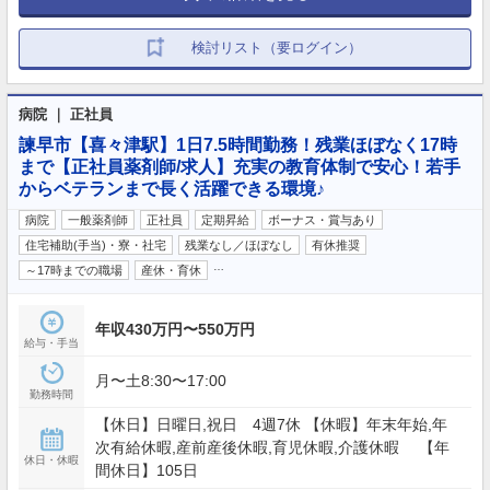
検討リスト（要ログイン）
病院 ｜ 正社員
諫早市【喜々津駅】1日7.5時間勤務！残業ほぼなく17時
まで【正社員薬剤師/求人】充実の教育体制で安心！若手
からベテランまで長く活躍できる環境♪
病院
一般薬剤師
正社員
定期昇給
ボーナス・賞与あり
住宅補助(手当)・寮・社宅
残業なし／ほぼなし
有休推奨
…
～17時までの職場
産休・育休
年収430万円〜550万円
給与・手当
月〜土8:30〜17:00
勤務時間
【休日】日曜日,祝日 4週7休 【休暇】年末年始,年
次有給休暇,産前産後休暇,育児休暇,介護休暇 【年
休日・休暇
間休日】105日