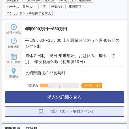
ボーナス・賞与あり
在宅
転勤なし
車通勤可
コンサルタントを経由する求人
年収600万円〜650万円
給与・手当
平日9：00〜18：00 上記営業時間のうち週40時間の
シフト制
勤務時間
週休２日制、祝日 年末年始、お盆休み、慶弔、特
別、 年次有給休暇（初年度10日）
休日・休暇
長崎県西彼杵郡長与町
勤務地
閲覧状況
今が狙い目！
求人の詳細を見る
検討リスト（要ログイン）
調剤薬局 ｜ 正社員