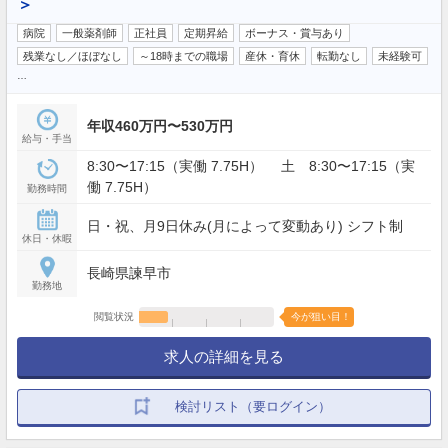
＞
病院
一般薬剤師
正社員
定期昇給
ボーナス・賞与あり
残業なし／ほぼなし
～18時までの職場
産休・育休
転勤なし
未経験可
…
年収460万円〜530万円
給与・手当
8:30〜17:15（実働 7.75H） 土 8:30〜17:15（実
働 7.75H）
勤務時間
日・祝、月9日休み(月によって変動あり) シフト制
休日・休暇
長崎県諫早市
勤務地
閲覧状況
今が狙い目！
求人の詳細を見る
検討リスト（要ログイン）