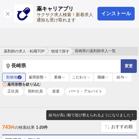
薬キャリアプリ
インストール
ログイン
会員登録
サクサク求人検索！新着求人
通知も受け取れます
長崎県の薬剤師求人一覧
薬剤師の求人・転職TOP
地域で探す
長崎県
変更
勤務地
雇用形態
業種
こだわり
職種
給与
✓
雇用形態を絞り込む
正社員
契約社員
派遣
パート・アルバイト
給与が高い順で並び替えられるようになりました！
743
件
の検索結果
1-20件