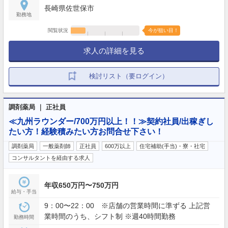
長崎県佐世保市
勤務地
閲覧状況
今が狙い目！
求人の詳細を見る
検討リスト（要ログイン）
調剤薬局 ｜ 正社員
≪九州ラウンダー/700万円以上！！≫契約社員/出稼ぎし
たい方！経験積みたい方お問合せ下さい！
調剤薬局
一般薬剤師
正社員
600万以上
住宅補助(手当)・寮・社宅
コンサルタントを経由する求人
年収650万円〜750万円
給与・手当
9：00〜22：00 ※店舗の営業時間に準ずる 上記営
業時間のうち、シフト制 ※週40時間勤務
勤務時間