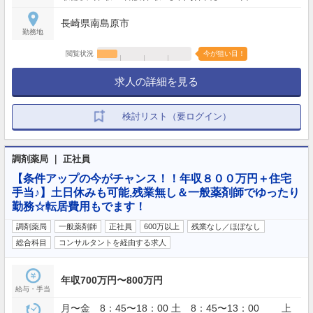
長崎県南島原市
勤務地
閲覧状況
今が狙い目！
求人の詳細を見る
検討リスト（要ログイン）
調剤薬局 ｜ 正社員
【条件アップの今がチャンス！！年収８００万円＋住宅
手当♪】土日休みも可能,残業無し＆一般薬剤師でゆったり
勤務☆転居費用もでます！
調剤薬局
一般薬剤師
正社員
600万以上
残業なし／ほぼなし
総合科目
コンサルタントを経由する求人
年収700万円〜800万円
給与・手当
月〜金 8：45〜18：00 土 8：45〜13：00 上