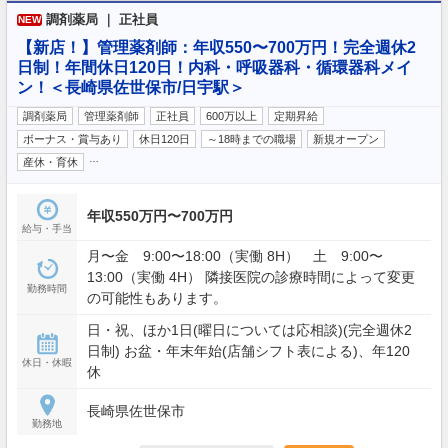
調剤薬局 ｜ 正社員
NEW
【新店！】管理薬剤師：年収550〜700万円！完全週休2
日制！年間休日120日！内科・呼吸器科・循環器科メイ
ン！＜長崎県佐世保市/日宇駅＞
調剤薬局
管理薬剤師
正社員
600万以上
定期昇給
ボーナス・賞与あり
休日120日
～18時までの職場
新規オープン
…
産休・育休
年収550万円〜700万円
給与・手当
月〜金 9:00〜18:00（実働 8H） 土 9:00〜
13:00（実働 4H） 隣接医院の診療時間によって変更
勤務時間
の可能性もあります。
日・祝、ほか1日(曜日については応相談)(完全週休2
日制) お盆・年末年始(店舗シフト表による)、年120
休日・休暇
休
長崎県佐世保市
勤務地