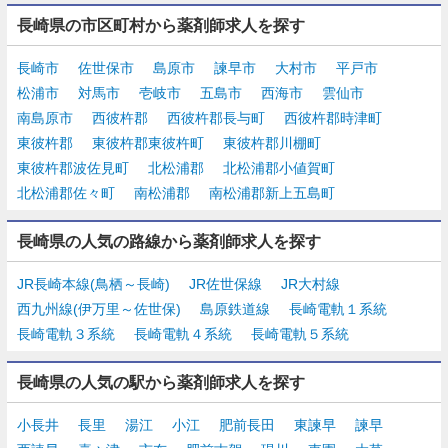
長崎県の市区町村から薬剤師求人を探す
長崎市
佐世保市
島原市
諫早市
大村市
平戸市
松浦市
対馬市
壱岐市
五島市
西海市
雲仙市
南島原市
西彼杵郡
西彼杵郡長与町
西彼杵郡時津町
東彼杵郡
東彼杵郡東彼杵町
東彼杵郡川棚町
東彼杵郡波佐見町
北松浦郡
北松浦郡小値賀町
北松浦郡佐々町
南松浦郡
南松浦郡新上五島町
長崎県の人気の路線から薬剤師求人を探す
JR長崎本線(鳥栖～長崎)
JR佐世保線
JR大村線
西九州線(伊万里～佐世保)
島原鉄道線
長崎電軌１系統
長崎電軌３系統
長崎電軌４系統
長崎電軌５系統
長崎県の人気の駅から薬剤師求人を探す
小長井
長里
湯江
小江
肥前長田
東諫早
諫早