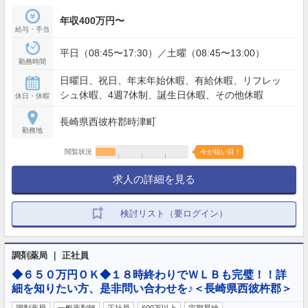
年収400万円〜
給与・手当
平日（08:45〜17:30）／土曜（08:45〜13:00）
勤務時間
日曜日、祝日、年末年始休暇、有給休暇、リフレッ
シュ休暇、4週7休制、誕生日休暇、その他休暇
休日・休暇
長崎県西彼杵郡時津町
勤務地
閲覧状況
今が狙い目！
求人の詳細を見る
検討リスト（要ログイン）
調剤薬局 ｜ 正社員
◆６５０万円ＯＫ◆１８時終わりでＷＬＢも完璧！！詳
細を知りたい方、是非問い合わせを♪＜長崎県西彼杵郡＞
調剤薬局
一般薬剤師
正社員
600万以上
定期昇給