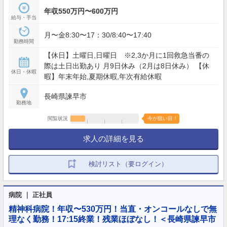
年収550万円〜600万円
給与・手当
月〜金8:30〜17：30/8:40〜17:40
勤務時間
【休日】土曜日,日曜日 ※2,3か月に1回救急当番の
際は土日出勤あり 月9日休み（2月は8日休み） 【休
休日・休暇
暇】年末年始,夏期休暇,年次有給休暇
長崎県諫早市
勤務地
閲覧状況
今が狙い目！
求人の詳細を見る
検討リスト（要ログイン）
病院 ｜ 正社員
精神科病院！年収〜530万円！当直・オンコールなしで無
理なく勤務！17:15終業！残業ほぼなし！＜長崎県諫早市