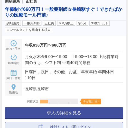
調剤薬局 ｜ 正社員
年俸制で660万円！一般薬剤師☆長崎駅すぐ！できたばか
りの医療モール門前♪
調剤薬局
一般薬剤師
正社員
600万以上
駅5分
30枚/日以下
コンサルタントを経由する求人
年収636万円〜660万円
給与・手当
月火水木金9:00〜19:00 土9:00〜18:00 上記営業時
間のうち、シフト制 ※週40時間勤務
勤務時間
日曜日，祝日，その他、お盆、年末年始 年間休日
110日
休日・休暇
長崎県長崎市
勤務地
閲覧状況
今が狙い目！
求人の詳細を見る
検討リスト（要ログイン）