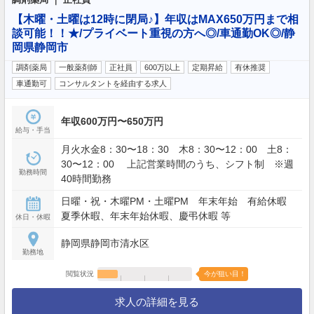
【木曜・土曜は12時に閉局♪】年収はMAX650万円まで相
談可能！！★/プライベート重視の方へ◎/車通勤OK◎/静
岡県静岡市
調剤薬局
一般薬剤師
正社員
600万以上
定期昇給
有休推奨
車通勤可
コンサルタントを経由する求人
年収600万円〜650万円
給与・手当
月火水金8：30〜18：30 木8：30〜12：00 土8：
30〜12：00 上記営業時間のうち、シフト制 ※週
勤務時間
40時間勤務
日曜・祝・木曜PM・土曜PM 年末年始 有給休暇
夏季休暇、年末年始休暇、慶弔休暇 等
休日・休暇
静岡県静岡市清水区
勤務地
閲覧状況
今が狙い目！
求人の詳細を見る