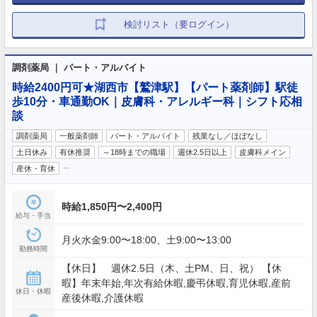
検討リスト（要ログイン）
調剤薬局 ｜ パート・アルバイト
時給2400円可★湖西市【鷲津駅】【パート薬剤師】駅徒
歩10分・車通勤OK｜皮膚科・アレルギー科｜シフト応相
談
調剤薬局
一般薬剤師
パート・アルバイト
残業なし／ほぼなし
土日休み
有休推奨
～18時までの職場
週休2.5日以上
皮膚科メイン
…
産休・育休
時給1,850円〜2,400円
給与・手当
月火水金9:00〜18:00、土9:00〜13:00
勤務時間
【休日】 週休2.5日（木、土PM、日、祝） 【休
暇】年末年始,年次有給休暇,慶弔休暇,育児休暇,産前
休日・休暇
産後休暇,介護休暇