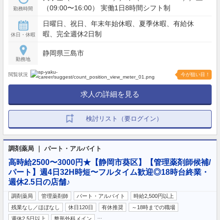
（09:00〜16:00） 実働1日8時間シフト制
勤務時間
日曜日、祝日、年末年始休暇、夏季休暇、有給休
暇、完全週休2日制
休日・休暇
静岡県三島市
勤務地
閲覧状況
今が狙い目！
求人の詳細を見る
検討リスト（要ログイン）
調剤薬局 ｜ パート・アルバイト
高時給2500〜3000円★【静岡市葵区】【管理薬剤師候補/
パート】週4日32H時短〜フルタイム歓迎◎18時台終業・
週休2.5日の店舗♪
調剤薬局
管理薬剤師
パート・アルバイト
時給2,500円以上
残業なし／ほぼなし
休日120日
有休推奨
～18時までの職場
…
週休2.5日以上
整形外科メイン