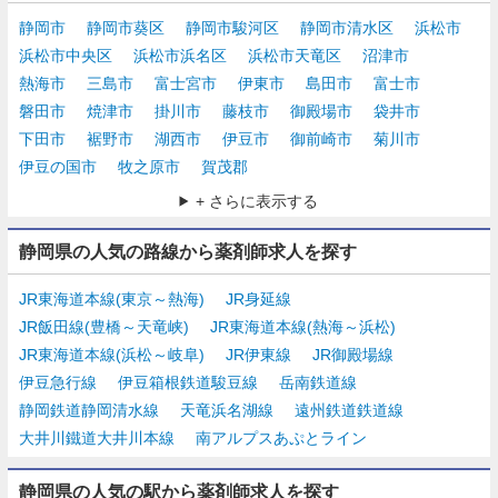
静岡市
静岡市葵区
静岡市駿河区
静岡市清水区
浜松市
浜松市中央区
浜松市浜名区
浜松市天竜区
沼津市
熱海市
三島市
富士宮市
伊東市
島田市
富士市
磐田市
焼津市
掛川市
藤枝市
御殿場市
袋井市
下田市
裾野市
湖西市
伊豆市
御前崎市
菊川市
伊豆の国市
牧之原市
賀茂郡
+ さらに表示する
静岡県の人気の路線から薬剤師求人を探す
JR東海道本線(東京～熱海)
JR身延線
JR飯田線(豊橋～天竜峡)
JR東海道本線(熱海～浜松)
JR東海道本線(浜松～岐阜)
JR伊東線
JR御殿場線
伊豆急行線
伊豆箱根鉄道駿豆線
岳南鉄道線
静岡鉄道静岡清水線
天竜浜名湖線
遠州鉄道鉄道線
大井川鐵道大井川本線
南アルプスあぷとライン
静岡県の人気の駅から薬剤師求人を探す