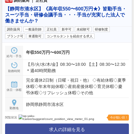
調剤薬局 ｜ 正社員
NEW
【静岡市清水区】《高年収550〜600万円★》皆勤手当・
スーツ手当・研修会議手当・・・手当が充実した法人で
働きませんか？
調剤薬局
一般薬剤師
正社員
新卒可
未経験可
研修制度
ブランク可
車通勤可
コンサルタントを経由する求人
年収550万円〜600万円
給与・手当
【月/火/水/木/金】08:30〜18:00 【土】08:30〜12:30
＊週40時間勤務
勤務時間
完全週休2日制（日曜・祝日・他） ◇有給休暇◇夏季
休暇◇年末年始休暇◇産前産後休暇◇育児休暇◇慶
休日・休暇
弔休暇◇リフレッシュ休暇◇その他
静岡県静岡市清水区
勤務地
閲覧状況
今が狙い目！
求人の詳細を見る