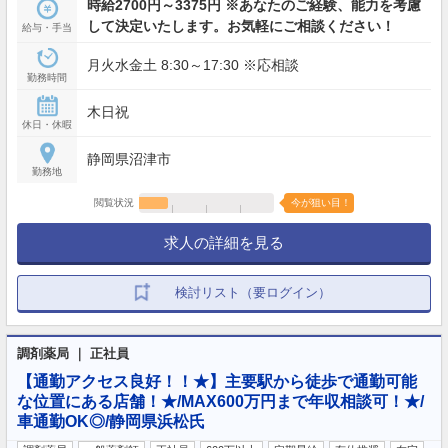
時給2700円～3375円 ※あなたのご経験、能力を考慮
して決定いたします。お気軽にご相談ください！
給与・手当
月火水金土 8:30～17:30 ※応相談
勤務時間
木日祝
休日・休暇
静岡県沼津市
勤務地
閲覧状況
今が狙い目！
求人の詳細を見る
検討リスト（要ログイン）
調剤薬局 ｜ 正社員
【通勤アクセス良好！！★】主要駅から徒歩で通勤可能
な位置にある店舗！★/MAX600万円まで年収相談可！★/
車通勤OK◎/静岡県浜松氏