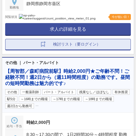
静岡県静岡市葵区
勤務地
閲覧状況
今が狙い目！
求人の詳細を見る
検討リスト（要ログイン）
その他 ｜ パート・アルバイト
【周智郡／森町病院前駅】時給2,000円★ご年齢不問！ご
経験不問！週2日から（週11時間程度）の勤務です。昼間
の短時間勤務は魅力的です♪
その他
一般薬剤師
パート・アルバイト
残業なし／ほぼなし
有休推奨
駅5分
～16時までの職場
～17時までの職場
～18時までの職場
…
週2日から勤務可
時給2,000円
給与・手当
8:30～17:30の間で、1日2時間30分～4時間程度 勤務