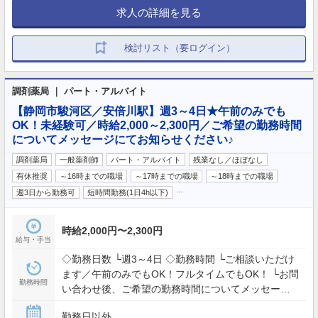
求人の詳細を見る
検討リスト（要ログイン）
調剤薬局 ｜ パート・アルバイト
【静岡市駿河区／安倍川駅】週3～4日★午前のみでも
OK！未経験可／時給2,000～2,300円／ご希望の勤務時間
についてメッセージにてお知らせください♪
調剤薬局
一般薬剤師
パート・アルバイト
残業なし／ほぼなし
有休推奨
～16時までの職場
～17時までの職場
～18時までの職場
…
週3日から勤務可
短時間勤務(1日4h以下)
時給2,000円〜2,300円
給与・手当
◇勤務日数 └週3～4日 ◇勤務時間 └ご相談いただけ
ます／午前のみでもOK！フルタイムでもOK！ └お問
勤務時間
い合わせ後、ご希望の勤務時間についてメッセージ
にてお知らせください♪
勤務日以外