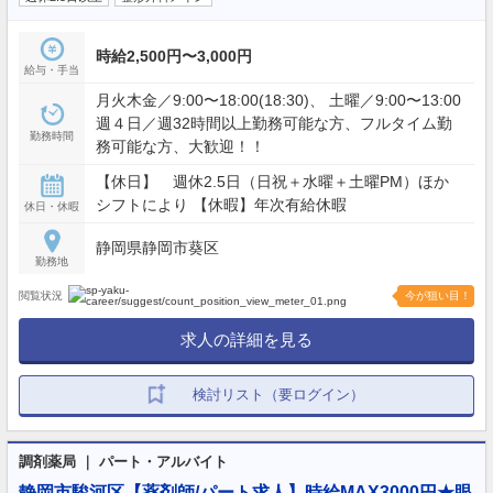
時給2,500円〜3,000円
給与・手当
月火木金／9:00〜18:00(18:30)、 土曜／9:00〜13:00
週４日／週32時間以上勤務可能な方、フルタイム勤
勤務時間
務可能な方、大歓迎！！
【休日】 週休2.5日（日祝＋水曜＋土曜PM）ほか
シフトにより 【休暇】年次有給休暇
休日・休暇
静岡県静岡市葵区
勤務地
閲覧状況
今が狙い目！
求人の詳細を見る
検討リスト（要ログイン）
調剤薬局 ｜ パート・アルバイト
静岡市駿河区【薬剤師/パート求人】時給MAX3000円★眼