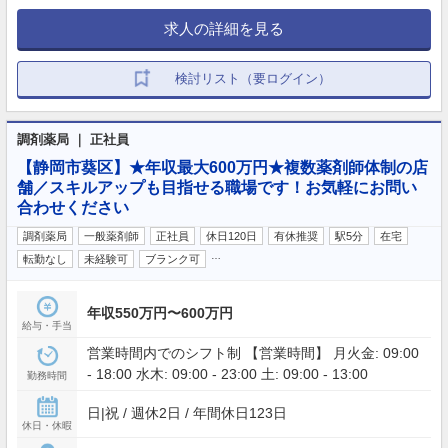
求人の詳細を見る
検討リスト（要ログイン）
調剤薬局 ｜ 正社員
【静岡市葵区】★年収最大600万円★複数薬剤師体制の店
舗／スキルアップも目指せる職場です！お気軽にお問い
合わせください
調剤薬局
一般薬剤師
正社員
休日120日
有休推奨
駅5分
在宅
…
転勤なし
未経験可
ブランク可
年収550万円〜600万円
給与・手当
営業時間内でのシフト制 【営業時間】 月火金: 09:00
- 18:00 水木: 09:00 - 23:00 土: 09:00 - 13:00
勤務時間
日|祝 / 週休2日 / 年間休日123日
休日・休暇