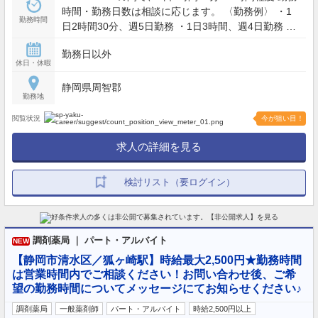
時間・勤務日数は相談に応じます。 〈勤務例〉 ・1
勤務時間
日2時間30分、週5日勤務 ・1日3時間、週4日勤務 ・
1日4時間、週3日勤務 ※週11～12時間程度の勤務を
勤務日以外
想定しています。 ※始業・終業時間は、ご希望を伺
休日・休暇
ったうえで決定します。
静岡県周智郡
勤務地
閲覧状況
今が狙い目！
求人の詳細を見る
検討リスト（要ログイン）
調剤薬局 ｜ パート・アルバイト
NEW
【静岡市清水区／狐ヶ崎駅】時給最大2,500円★勤務時間
は営業時間内でご相談ください！お問い合わせ後、ご希
望の勤務時間についてメッセージにてお知らせください♪
調剤薬局
一般薬剤師
パート・アルバイト
時給2,500円以上