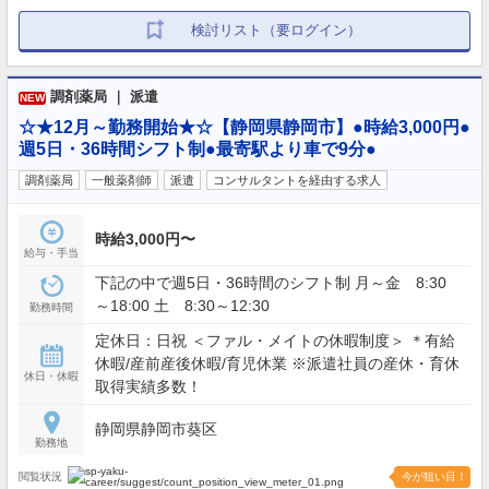
検討リスト（要ログイン）
調剤薬局 ｜ 派遣
NEW
☆★12月～勤務開始★☆【静岡県静岡市】●時給3,000円●
週5日・36時間シフト制●最寄駅より車で9分●
調剤薬局
一般薬剤師
派遣
コンサルタントを経由する求人
時給3,000円〜
給与・手当
下記の中で週5日・36時間のシフト制 月～金 8:30
～18:00 土 8:30～12:30
勤務時間
定休日：日祝 ＜ファル・メイトの休暇制度＞ ＊有給
休暇/産前産後休暇/育児休業 ※派遣社員の産休・育休
休日・休暇
取得実績多数！
静岡県静岡市葵区
勤務地
閲覧状況
今が狙い目！