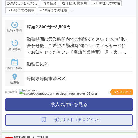
残業なし／ほぼなし
有休推奨
週1日から勤務可
～16時までの職場
…
～17時までの職場
～18時までの職場
時給2,300円〜2,500円
給与・手当
勤務時間は営業時間内でご相談ください！ ※お問い
合わせ後、ご希望の勤務時間についてメッセージに
勤務時間
てお知らせください♪ 《店舗営業時間》 月・火・
水・金曜日： 9:00〜18:00 木曜日： 9:00〜17:00 土
勤務日以外
曜日： 9:00〜13:00
休日・休暇
静岡県静岡市清水区
勤務地
閲覧状況
今が狙い目！
求人の詳細を見る
検討リスト（要ログイン）