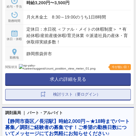
時給3,200円〜3,500円
給与・手当
月火木金土 8:30～19:00のうち1日8時間
勤務時間
定休日：水日祝 ＜ファル・メイトの休暇制度＞ ＊有
給休暇/産前産後休暇/育児休業 ※派遣社員の産休・育
休日・休暇
休取得実績多数！
静岡県袋井市
勤務地
閲覧状況
今が狙い目！
求人の詳細を見る
検討リスト（要ログイン）
調剤薬局 ｜ パート・アルバイト
【静岡市葵区／長沼駅】時給2,000円～★18時までパート
募集／調剤ご経験者の募集です！ご希望の勤務日数につ
いてメッセージにてお気軽にお知らせください♪