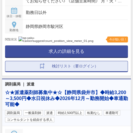
てお知らせください♪ 《店舗営業時間》 月・火・
木・金曜日： 9:00〜18:00 水曜日： 9:00〜17:00 土
勤務日以外
曜日： 9:00〜13:00
休日・休暇
静岡県静岡市駿河区
勤務地
閲覧状況
今が狙い目！
求人の詳細を見る
検討リスト（要ログイン）
調剤薬局 ｜ 派遣
☆★派遣薬剤師募集中★☆【静岡県袋井市】◆時給3,200
～3,500円◆水日祝休み◆2026年12月～勤務開始◆車通勤
可能◆
調剤薬局
一般薬剤師
派遣
時給2,500円以上
転勤なし
車通勤可
コンサルタントを経由する求人