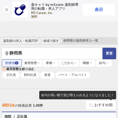
薬キャリ by m3.com: 薬剤師専
表示
用の転職・求人アプリ
ログイン
会員登録
M3 Career, Inc.

無料
静岡県の薬剤師求人一覧
薬剤師の求人・転職TOP
地域で探す
静岡県
変更
勤務地
雇用形態
業種
こだわり
職種
給与
✓
雇用形態を絞り込む
正社員
契約社員
派遣
パート・アルバイト
給与が高い順で並び替えられるようになりました！
4801
件
の検索結果
1-20件
病院 ｜ 正社員