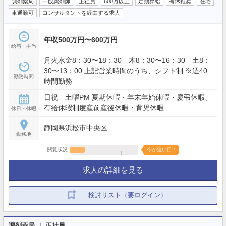
調剤薬局
一般薬剤師
正社員
600万以上
定期昇給
有休推奨
在宅
車通勤可
コンサルタントを経由する求人
年収500万円〜600万円
給与・手当
月火水金8：30〜18：30 木8：30〜16：30 土8：
30〜13：00 上記営業時間のうち、シフト制 ※週40
勤務時間
時間勤務
日祝 土曜PM 夏期休暇・年末年始休暇・慶弔休暇、
有給休暇制度産前産後休暇・育児休暇
休日・休暇
静岡県浜松市中央区
勤務地
閲覧状況
今が狙い目！
求人の詳細を見る
検討リスト（要ログイン）
調剤薬局 ｜ 正社員