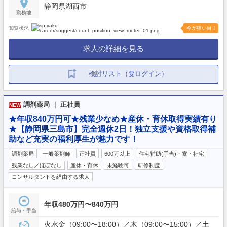
静岡県湖西市
勤務地
閲覧状況
今が狙い目！
求人の詳細を見る
検討リスト（要ログイン）
調剤薬局 ｜ 正社員
NEW
★年収840万円可★残業少なめ★産休・育休取得実績有り
★【静岡県三島市】完全週休2日！独立支援や資格取得補
助など充実の福利厚生が魅力です！
調剤薬局
一般薬剤師
正社員
600万以上
住宅補助(手当)・寮・社宅
残業なし／ほぼなし
産休・育休
未経験可
研修制度
コンサルタントを経由する求人
年収480万円〜840万円
給与・手当
火水金（09:00〜18:00）／木（09:00〜15:00）／土