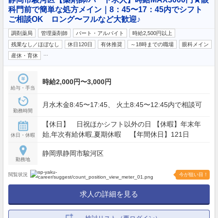
科門前で簡単な処方メイン｜8：45〜17：45内でシフト
ご相談OK ロング〜フルなど大歓迎♪
調剤薬局
管理薬剤師
パート・アルバイト
時給2,500円以上
残業なし／ほぼなし
休日120日
有休推奨
～18時までの職場
眼科メイン
…
産休・育休
時給2,000円〜3,000円
給与・手当
月水木金8:45〜17:45、 火土8:45〜12:45内で相談可
勤務時間
【休日】 日祝ほかシフト以外の日 【休暇】年末年
始,年次有給休暇,夏期休暇 【年間休日】121日
休日・休暇
静岡県静岡市駿河区
勤務地
閲覧状況
今が狙い目！
求人の詳細を見る