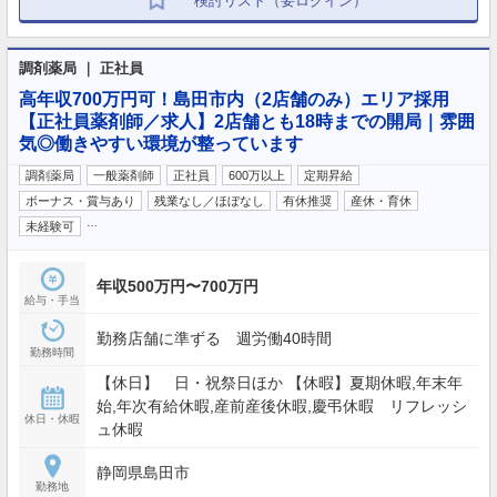
検討リスト（要ログイン）
調剤薬局 ｜ 正社員
高年収700万円可！島田市内（2店舗のみ）エリア採用
【正社員薬剤師／求人】2店舗とも18時までの開局｜雰囲
気◎働きやすい環境が整っています
調剤薬局
一般薬剤師
正社員
600万以上
定期昇給
ボーナス・賞与あり
残業なし／ほぼなし
有休推奨
産休・育休
…
未経験可
年収500万円〜700万円
給与・手当
勤務店舗に準ずる 週労働40時間
勤務時間
【休日】 日・祝祭日ほか 【休暇】夏期休暇,年末年
始,年次有給休暇,産前産後休暇,慶弔休暇 リフレッシ
休日・休暇
ュ休暇
静岡県島田市
勤務地