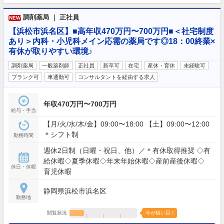
調剤薬局 ｜ 正社員
NEW
【浜松市浜名区】■高年収470万円〜700万円■＜社宅制度
あり＞内科・小児科メイン応需の薬局です◎18：00終業×
有休が取りやすい環境♪
調剤薬局
一般薬剤師
正社員
新卒可
在宅
産休・育休
未経験可
ブランク可
車通勤可
コンサルタントを経由する求人
年収470万円〜700万円
給与・手当
【月/火/水/木/金】09:00〜18:00 【土】09:00〜12:00
＊シフト制
勤務時間
週休2日制（日曜・祝日、他）／＊有休取得推奨 ◇有
給休暇◇夏季休暇◇年末年始休暇◇産前産後休暇◇
休日・休暇
育児休暇
静岡県浜松市浜名区
勤務地
閲覧状況
今が狙い目！