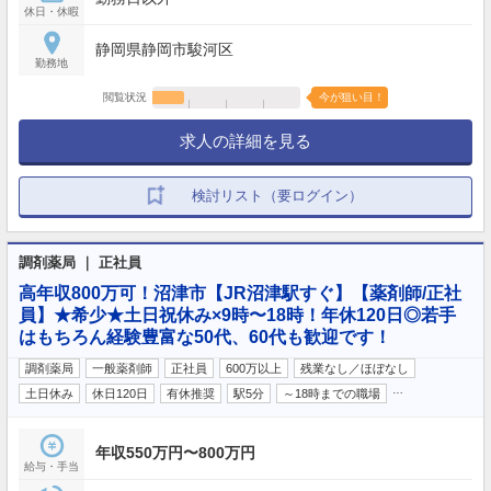
休日・休暇
静岡県静岡市駿河区
勤務地
閲覧状況
今が狙い目！
求人の詳細を見る
検討リスト（要ログイン）
調剤薬局 ｜ 正社員
高年収800万可！沼津市【JR沼津駅すぐ】【薬剤師/正社
員】★希少★土日祝休み×9時〜18時！年休120日◎若手
はもちろん経験豊富な50代、60代も歓迎です！
調剤薬局
一般薬剤師
正社員
600万以上
残業なし／ほぼなし
…
土日休み
休日120日
有休推奨
駅5分
～18時までの職場
年収550万円〜800万円
給与・手当