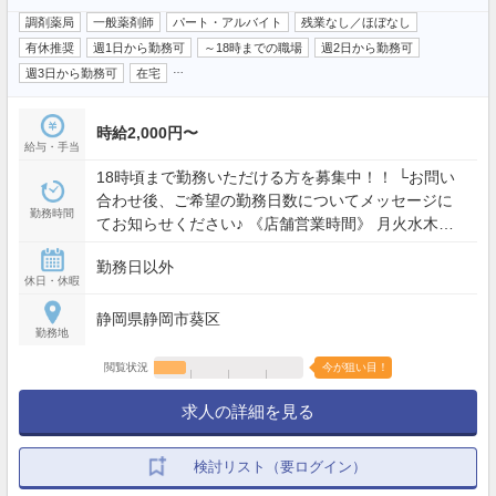
調剤薬局
一般薬剤師
パート・アルバイト
残業なし／ほぼなし
有休推奨
週1日から勤務可
～18時までの職場
週2日から勤務可
…
週3日から勤務可
在宅
時給2,000円〜
給与・手当
18時頃まで勤務いただける方を募集中！！ └お問い
合わせ後、ご希望の勤務日数についてメッセージに
勤務時間
てお知らせください♪ 《店舗営業時間》 月火水木
金 8:30～18:00 土 8:30～12:30
勤務日以外
休日・休暇
静岡県静岡市葵区
勤務地
閲覧状況
今が狙い目！
求人の詳細を見る
検討リスト（要ログイン）