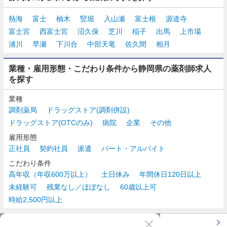
熱海
富士
柚木
竪堀
入山瀬
富士根
源道寺
富士宮
西富士宮
沼久保
芝川
稲子
出馬
上市場
浦川
早瀬
下川合
中部天竜
佐久間
相月
業種・雇用形態・こだわり条件から静岡県の薬剤師求人
を探す
業種
調剤薬局
ドラッグストア(調剤併設)
ドラッグストア(OTCのみ)
病院
企業
その他
雇用形態
正社員
契約社員
派遣
パート・アルバイト
こだわり条件
高年収（年収600万以上）
土日休み
年間休日120日以上
未経験可
残業なし／ほぼなし
60歳以上可
時給2,500円以上
TOP