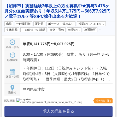
【沼津市】実務経験3年以上の方を募集中★賞与3.475ヶ
月分の支給実績あり！年収514万1,775円～566万7,925円
／電子カルテ等のPC操作出来る方歓迎！
病院
一般薬剤師
正社員
ボーナス・賞与あり
残業なし／ほぼなし
…
有休推奨
～18時までの職場
産休・育休
転勤なし
車通勤可
年収5,141,775円〜5,667,925円
給与・手当
8:30～17:30（休憩60分） 残業： あり（月平均 3〜5
時間程度）
勤務時間
・年間休日：112日（日祝休み＋シフト制） ・入職
時特別休暇：3日（入職時から1年間有効、1日単位で
休日・休暇
取得可能） ・夏季休暇：最大2日（取得条件有り）
・年次有給休暇（取得率約80％） ・産前産後休暇 ・
静岡県沼津市
育児休暇 ・介護休業 ・慶弔休暇
勤務地
閲覧状況
今が狙い目！
求人の詳細を見る