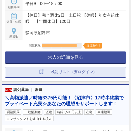
平日9：00〜18：00
勤務時間
【休日】完全週休2日 土日祝 【休暇】年次有給休
暇 【年間休日】120日
休日・休暇
静岡県沼津市
勤務地
閲覧状況
注目案件！
求人の詳細を見る
検討リスト（要ログイン）
調剤薬局 ｜ 派遣
NEW
＼高額派遣／時給3375円可能！〈沼津市〉17時半終業で
プライベート充実☆あなたの理想をサポートします！
調剤薬局
一般薬剤師
派遣
時給2,500円以上
在宅
車通勤可
コンサルタントを経由する求人