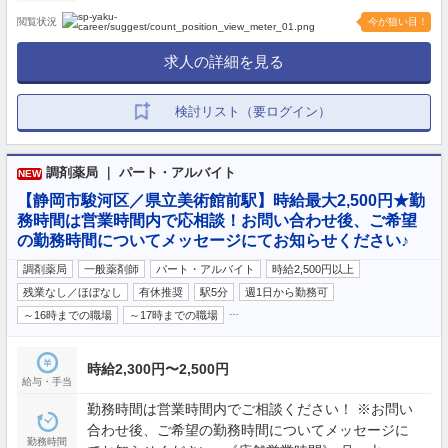
閲覧状況
今が狙い目！
求人の詳細を見る
検討リスト（要ログイン）
調剤薬局 ｜ パート・アルバイト
NEW
【静岡市駿河区／県立美術館前駅】時給最大2,500円★勤
務時間は営業時間内で応相談！お問い合わせ後、ご希望
の勤務時間についてメッセージにてお知らせください♪
調剤薬局
一般薬剤師
パート・アルバイト
時給2,500円以上
残業なし／ほぼなし
有休推奨
駅5分
週1日から勤務可
…
～16時までの職場
～17時までの職場
時給2,300円〜2,500円
給与・手当
勤務時間は営業時間内でご相談ください！ ※お問い
合わせ後、ご希望の勤務時間についてメッセージに
勤務時間